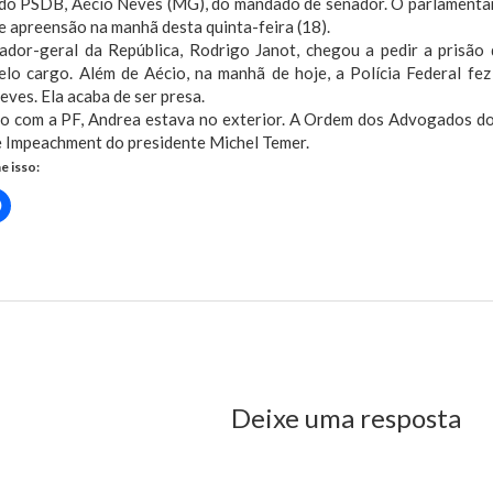
 do PSDB, Aécio Neves (MG), do mandado de senador. O parlamenta
e apreensão na manhã desta quinta-feira (18).
ador-geral da República, Rodrigo Janot, chegou a pedir a prisão
elo cargo. Além de Aécio, na manhã de hoje, a Polícia Federal fez
ves. Ela acaba de ser presa.
o com a PF, Andrea estava no exterior. A Ordem dos Advogados do
e Impeachment do presidente Michel Temer.
e isso:
Clique
para
rtilhar
compartilhar
no
r(abre
Facebook(abre
em
nova
)
janela)
us Post
Deixe uma resposta