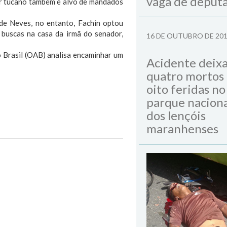
vaga de deput
r tucano também é alvo de mandados
 de Neves, no entanto, Fachin optou
 buscas na casa da irmã do senador,
16 DE OUTUBRO DE 20
 Brasil (OAB) analisa encaminhar um
Acidente deix
quatro mortos
oito feridas no
parque naciona
dos lençóis
maranhenses
Next Post