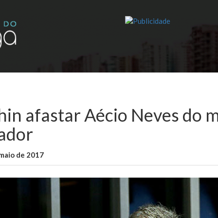
hin afastar Aécio Neves do 
ador
maio de 2017
WallaceB
Notícias