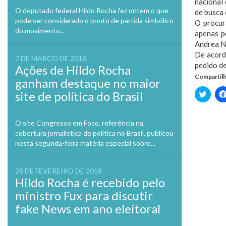
nacional
O deputado federal Hildo Rocha fez ontem o que
de busca 
pode ser considerado o ponto de partida simbólico
O procur
do movimento...
apenas p
Andrea Ne
De acord
7 DE MARÇO DE 2018
pedido d
Ações de Hildo Rocha
Compartilh
ganham destaque no maior
Clique
site de política do Brasil
para
compa
no
Twitte
O site Congresso em Foco, referência na
em
nova
cobertura jornalística de política no Brasil, publicou
janela
nesta segunda-feira matéria especial sobre...
Previo
28 DE FEVEREIRO DE 2018
Hildo Rocha é recebido pelo
ministro Fux para discutir
fake News em ano eleitoral