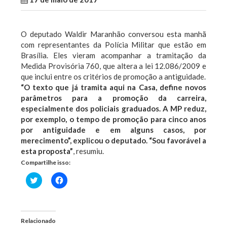
O deputado Waldir Maranhão conversou esta manhã
com representantes da Polícia Militar que estão em
Brasília. Eles vieram acompanhar a tramitação da
Medida Provisória 760, que altera a lei 12.086/2009 e
que inclui entre os critérios de promoção a antiguidade.
“O texto que já tramita aqui na Casa, define novos
parâmetros para a promoção da carreira,
especialmente dos policiais graduados. A MP reduz,
por exemplo, o tempo de promoção para cinco anos
por antiguidade e em alguns casos, por
merecimento”, explicou o deputado. “Sou favorável a
esta proposta”
, resumiu.
Compartilhe isso:
Clique
Clique
para
para
compartilhar
compartilhar
no
no
Twitter(abre
Facebook(abre
em
em
nova
nova
Relacionado
janela)
janela)