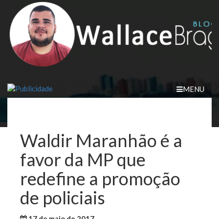
Skip
to
content
MENU
Waldir Maranhão é a
favor da MP que
redefine a promoção
de policiais
17 de maio de 2017
WallaceB
Notícias