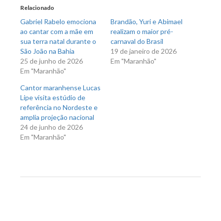
nova
nova
Relacionado
janela)
janela)
Gabriel Rabelo emociona
Brandão, Yuri e Abimael
ao cantar com a mãe em
realizam o maior pré-
sua terra natal durante o
carnaval do Brasil
São João na Bahia
19 de janeiro de 2026
25 de junho de 2026
Em "Maranhão"
Em "Maranhão"
Cantor maranhense Lucas
Lipe visita estúdio de
referência no Nordeste e
amplia projeção nacional
24 de junho de 2026
Em "Maranhão"
Previous Post
Next Post