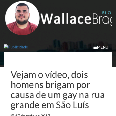
Skip
to
content
MENU
Vejam o vídeo, dois
homens brigam por
causa de um gay na rua
grande em São Luís
17 de maio de 2017
WallaceB
Notícias