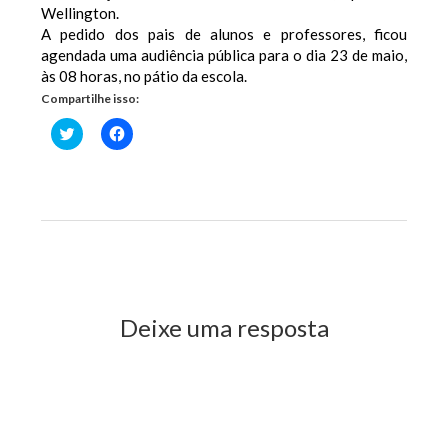
Wellington.
A pedido dos pais de alunos e professores, ficou
agendada uma audiência pública para o dia 23 de maio,
às 08 horas, no pátio da escola.
Compartilhe isso:
Clique
Clique
para
para
compartilhar
compartilhar
no
no
Twitter(abre
Facebook(abre
em
em
nova
nova
janela)
janela)
Previous Post
Next Post
Deixe uma resposta