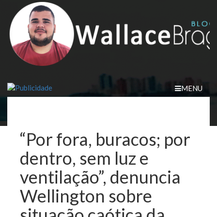
Skip
to
content
MENU
“Por fora, buracos; por
dentro, sem luz e
ventilação”, denuncia
Wellington sobre
situação caótica da