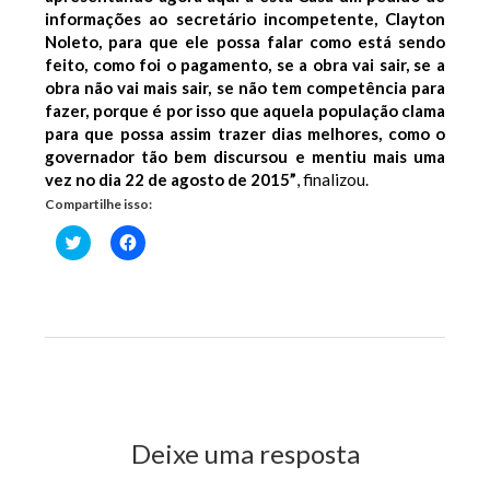
informações ao secretário incompetente, Clayton
Noleto, para que ele possa falar como está sendo
feito, como foi o pagamento, se a obra vai sair, se a
obra não vai mais sair, se não tem competência para
fazer, porque é por isso que aquela população clama
para que possa assim trazer dias melhores, como o
governador tão bem discursou e mentiu mais uma
vez no dia 22 de agosto de 2015”
, finalizou.
Compartilhe isso:
Clique
Clique
para
para
compartilhar
compartilhar
no
no
Twitter(abre
Facebook(abre
em
em
nova
nova
janela)
janela)
Previous Post
Next Post
Deixe uma resposta