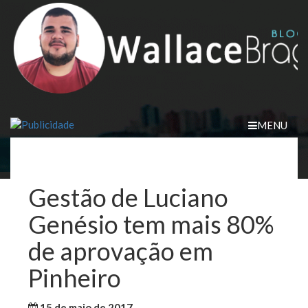
Skip
to
content
MENU
Gestão de Luciano
Genésio tem mais 80%
de aprovação em
Pinheiro
15 de maio de 2017
WallaceB
Notícias