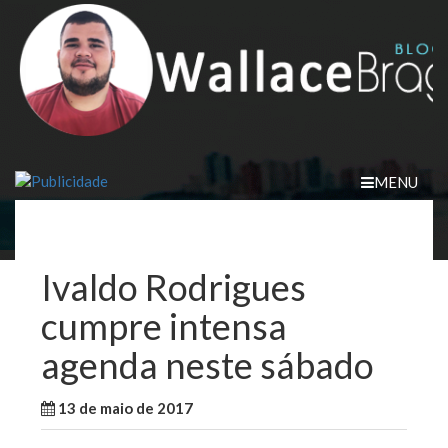
Skip
to
content
MENU
Ivaldo Rodrigues
cumpre intensa
agenda neste sábado
13 de maio de 2017
WallaceB
Notícias