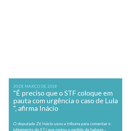
20 DE MARÇO DE 2018
“É preciso que o STF coloque em
pauta com urgência o caso de Lula
“, afirma Inácio
O deputado Zé Inácio usou a tribuna para comentar o
julgamento do STJ que negou o pedido de habeas...