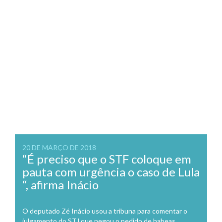
20 DE MARÇO DE 2018
“É preciso que o STF coloque em
pauta com urgência o caso de Lula
“, afirma Inácio
O deputado Zé Inácio usou a tribuna para comentar o
julgamento do STJ que negou o pedido de habeas...