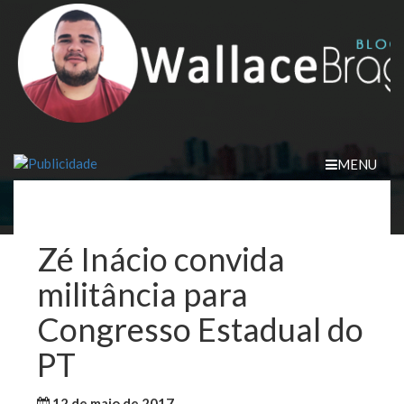
Skip
to
content
MENU
Zé Inácio convida
militância para
Congresso Estadual do
PT
12 de maio de 2017
WallaceB
Notícias