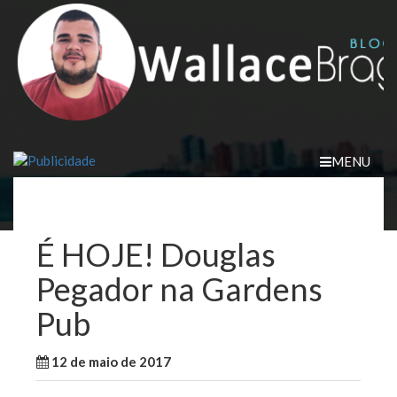
Skip
to
content
MENU
É HOJE! Douglas
Pegador na Gardens
Pub
12 de maio de 2017
WallaceB
Notícias