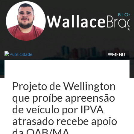
Skip
to
content
MENU
Projeto de Wellington
que proíbe apreensão
de veículo por IPVA
atrasado recebe apoio
da OAB/MA