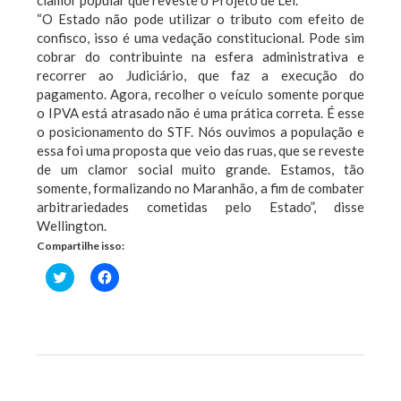
“O Estado não pode utilizar o tributo com efeito de
confisco, isso é uma vedação constitucional. Pode sim
cobrar do contribuinte na esfera administrativa e
recorrer ao Judiciário, que faz a execução do
pagamento. Agora, recolher o veículo somente porque
o IPVA está atrasado não é uma prática correta. É esse
o posicionamento do STF. Nós ouvimos a população e
essa foi uma proposta que veio das ruas, que se reveste
de um clamor social muito grande. Estamos, tão
somente, formalizando no Maranhão, a fim de combater
arbitrariedades cometidas pelo Estado”, disse
Wellington.
Compartilhe isso:
Clique
Clique
para
para
compartilhar
compartilhar
no
no
Twitter(abre
Facebook(abre
em
em
nova
nova
janela)
janela)
Previous Post
Next Post