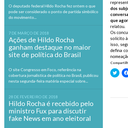
represen
O deputado federal Hildo Rocha fez ontem o que
dos subj
pode ser considerado o ponto de partida simbólico
conversa
do movimento...
que agor
relatou.
Os concu
7 DE MARÇO DE 2018
Ações de Hildo Rocha
solícito 
isso, se
ganham destaque no maior
defina c
site de política do Brasil
nomeação,
Compartilh
O site Congresso em Foco, referência na
Clique
cobertura jornalística de política no Brasil, publicou
para
compa
nesta segunda-feira matéria especial sobre...
no
Twitte
em
nova
28 DE FEVEREIRO DE 2018
janela
Hildo Rocha é recebido pelo
Previo
ministro Fux para discutir
fake News em ano eleitoral