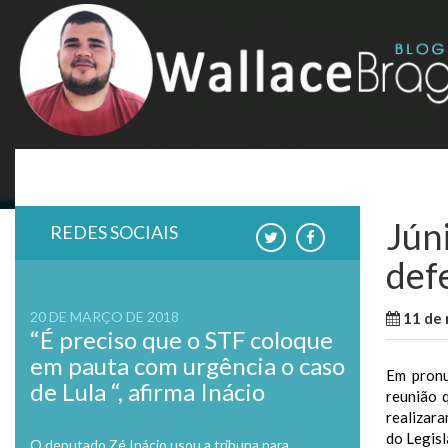
Skip
to
content
Jún
REDES SOCIAIS
defe
20 DE MARÇO DE 2018
11 de 
“É preciso que o STF coloque
em pauta com urgência o caso
Em pronu
de Lula “, afirma Inácio
reunião 
realizar
do Legisl
O deputado Zé Inácio usou a tribuna para