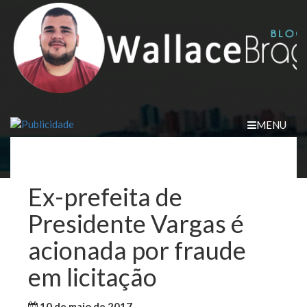
Skip
to
content
MENU
Ex-prefeita de
Presidente Vargas é
acionada por fraude
em licitação
10 de maio de 2017
WallaceB
Notícias