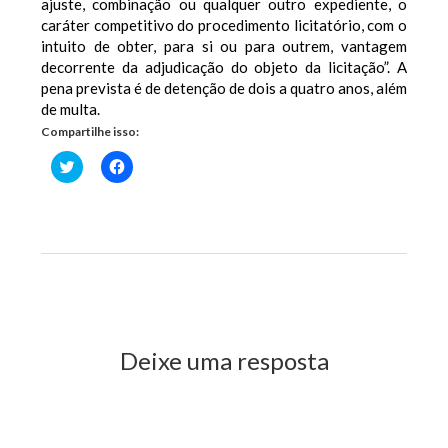
ajuste, combinação ou qualquer outro expediente, o
caráter competitivo do procedimento licitatório, com o
intuito de obter, para si ou para outrem, vantagem
decorrente da adjudicação do objeto da licitação”. A
pena prevista é de detenção de dois a quatro anos, além
de multa.
Compartilhe isso:
Clique
Clique
para
para
compartilhar
compartilhar
no
no
Twitter(abre
Facebook(abre
em
em
nova
nova
janela)
janela)
Previous Post
Next Post
Deixe uma resposta