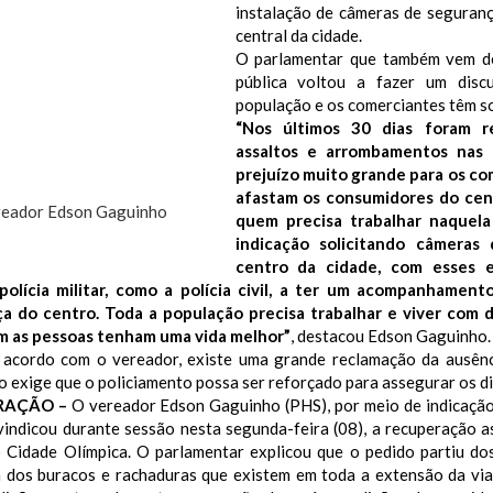
instalação de câmeras de seguranç
central da cidade.
O parlamentar que também vem d
pública voltou a fazer um dis
população e os comerciantes têm so
“Nos últimos 30 dias foram r
assaltos e arrombamentos nas 
prejuízo muito grande para os co
afastam os consumidores do cen
reador Edson Gaguinho
quem precisa trabalhar naquela
indicação solicitando câmera
centro da cidade, com esses 
polícia militar, como a polícia civil, a ter um acompanhament
a do centro. Toda a população precisa trabalhar e viver com d
m as pessoas tenham uma vida melhor”
, destacou Edson Gaguinho.
 acordo com o vereador, existe uma grande reclamação da ausênci
 exige que o policiamento possa ser reforçado para assegurar os di
RAÇÃO –
O vereador Edson Gaguinho (PHS), por meio de indicaçã
vindicou durante sessão nesta segunda-feira (08), a recuperação as
o Cidade Olímpica.
O parlamentar explicou que o pedido partiu do
 dos buracos e rachaduras que existem em toda a extensão da via.