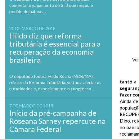
comentar o julgamento do STJ que negou o
pedido de habeas...
20 DE MARÇO DE 2018
Hildo diz que reforma
tributária é essencial para a
recuperação da economia
brasileira
Ve
O deputado federal Hildo Rocha (MDB/MA),
tanto a 
relator da Reforma Tributária, voltou a alertar as
seguranç
autoridades e, especialmente o congresso...
fazer co
Ainda de
7 DE MARÇO DE 2018
população
Início da pré-campanha de
RECUPE
Roseana Sarney repercute na
Dino, rei
Câmara Federal
no bairr
reclamam