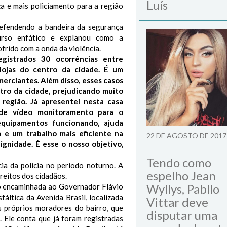
Luís
a e mais policiamento para a região
efendendo a bandeira da segurança
curso enfático e explanou como a
frido com a onda da violência.
egistrados 30 ocorrências entre
lojas do centro da cidade. É um
merciantes. Além disso, esses casos
tro da cidade, prejudicando muito
 região. Já apresentei nesta casa
s de vídeo monitoramento para o
equipamentos funcionando, ajuda
o e um trabalho mais eficiente na
22 DE AGOSTO DE 2017
ignidade. É esse o nosso objetivo,
Tendo como
a da polícia no período noturno. A
espelho Jean
reitos dos cidadãos.
Wyllys, Pabllo
o encaminhada ao Governador Flávio
fáltica da Avenida Brasil, localizada
Vittar deve
s próprios moradores do bairro, que
disputar uma
 Ele conta que já foram registradas