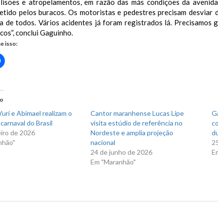
olisões e atropelamentos, em razão das más condições da avenid
tido pelos buracos. Os motoristas e pedestres precisam desviar d
a de todos. Vários acidentes já foram registrados lá. Precisamos 
scos”, conclui Gaguinho.
e isso:
Clique
para
rtilhar
compartilhar
no
r(abre
Facebook(abre
em
nova
do
)
janela)
uri e Abimael realizam o
Cantor maranhense Lucas Lipe
Ga
carnaval do Brasil
visita estúdio de referência no
co
eiro de 2026
Nordeste e amplia projeção
du
nhão"
nacional
2
24 de junho de 2026
E
Em "Maranhão"