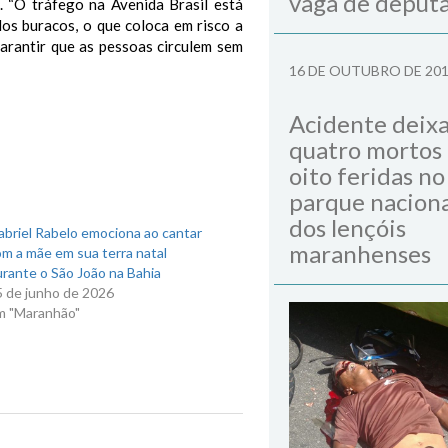
vaga de deput
a.
“O tráfego na Avenida Brasil está
os buracos, o que coloca em risco a
garantir que as pessoas circulem sem
16 DE OUTUBRO DE 20
Acidente deix
quatro mortos
oito feridas no
parque naciona
dos lençóis
briel Rabelo emociona ao cantar
maranhenses
m a mãe em sua terra natal
rante o São João na Bahia
5 de junho de 2026
m "Maranhão"