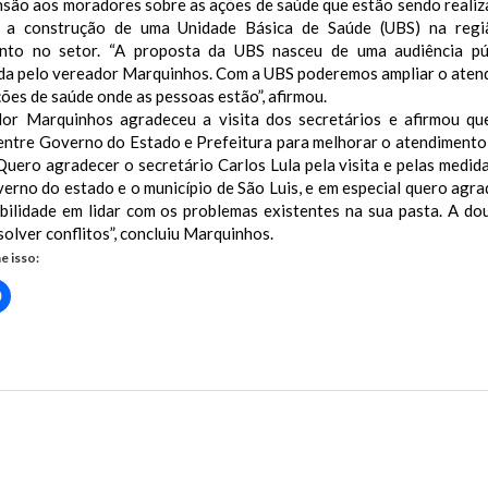
são aos moradores sobre as ações de saúde que estão sendo realiza
 a construção de uma Unidade Básica de Saúde (UBS) na regiã
nto no setor. “A proposta da UBS nasceu de uma audiência púb
da pelo vereador Marquinhos. Com a UBS poderemos ampliar o atendi
ções de saúde onde as pessoas estão”, afirmou.
or Marquinhos agradeceu a visita dos secretários e afirmou qu
 entre Governo do Estado e Prefeitura para melhorar o atendimento
Quero agradecer o secretário Carlos Lula pela visita e pelas medid
erno do estado e o município de São Luis, e em especial quero agra
ibilidade em lidar com os problemas existentes na sua pasta. A do
olver conflitos”, concluiu Marquinhos.
e isso:
Clique
para
rtilhar
compartilhar
no
r(abre
Facebook(abre
em
nova
)
janela)
us Post