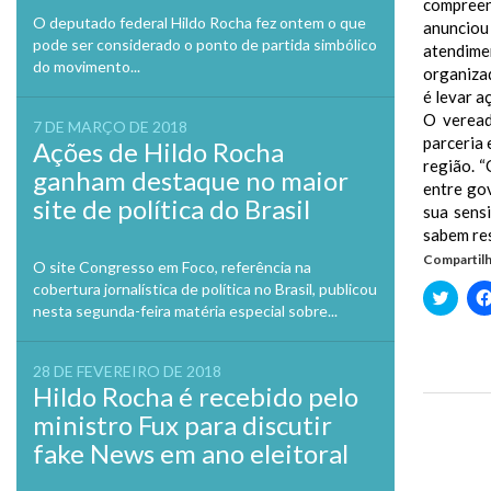
compreen
O deputado federal Hildo Rocha fez ontem o que
anunciou
pode ser considerado o ponto de partida simbólico
atendime
do movimento...
organiza
é levar a
O veread
7 DE MARÇO DE 2018
parceria
Ações de Hildo Rocha
região. “
ganham destaque no maior
entre gov
site de política do Brasil
sua sens
sabem res
Compartilh
O site Congresso em Foco, referência na
cobertura jornalística de política no Brasil, publicou
Clique
para
nesta segunda-feira matéria especial sobre...
compa
no
Twitte
em
28 DE FEVEREIRO DE 2018
nova
Hildo Rocha é recebido pelo
janela
ministro Fux para discutir
Previo
fake News em ano eleitoral