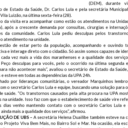
(DEM), durante v
io de Estado da Saúde, Dr. Carlos Lula e pela secretária Municipa
 Vila Luizão, na última sexta-feira (28).
vo da visita era acompanhar como estão os atendimentos na Unid
), após a crescente demanda por consultas, cirurgias e internaç
s da comunidade. Carlos Lula pediu desculpas pelos transtor
 o atendimento na unidade.
estão de estar perto da população, acompanhando e ouvindo t
tiva e interage direto com o cidadão. Só assim somos capazes de iden
 cada vez mais a vida dos maranhenses e a qualidade dos serviço
 Peço desculpas para vocês, pelo o ocorrido na última segunda 
para não acontecer mais”, avaliou o secretário de Estado da Saúde
s e esteve em todas as dependências da UPA 24h.
ado por lideranças comunitárias, o vereador Marquinhos lembro
com o secretário Carlos Lula e equipe, buscando uma solução para 
de saúde. “Os transtornos causados pela alta procura na UPA mos
 na unidade. Isso faz com que o estabelecimento de saúde vire refe
s dias venho mantendo contato com o secretário Carlos Lula e 
ainda mais a qualidade dos serviços”, afirmou.
UÇÃO DE UBS –
A secretária Helena Duailibe também esteve na 
do Projeto Viva Bem Mais, no Bairro Sol e Mar. Na ocasião, ela es