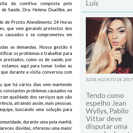
Luís
isita da comitiva composta pelo
l de Saúde, Dra. Helena Duailibe, ao
ade de Pronto Atendimento 24 Horas
ões, que vem gerando protestos dos
nos causados e se comprometeu em
odas as demandas. Nossa gestão é
tificar os problemas e trabalhar para
s prestados, como os de saúde, por
e estamos aqui para tomar todas as
, que durante a visita conversou com
22 DE AGOSTO DE 2017
u que há vários dias vem mantendo
os constantes problemas causados na
Tendo como
tram qualidade dos serviços que são
espelho Jean
rência, atraindo assim, mais pessoas.
Wyllys, Pabllo
equipe, buscando uma solução para
Vittar deve
comunidade, durante uma pela manhã,
disputar uma
clareceu dúvidas, ofereceu uma maior