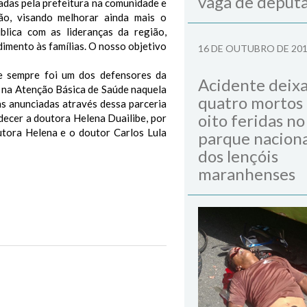
vaga de deput
das pela prefeitura na comunidade e
o, visando melhorar ainda mais o
lica com as lideranças da região,
mento às famílias. O nosso objetivo
16 DE OUTUBRO DE 20
e sempre foi um dos defensores da
Acidente deix
 na Atenção Básica de Saúde naquela
quatro mortos
as anunciadas através dessa parceria
oito feridas no
decer a doutora Helena Duailibe, por
utora Helena e o doutor Carlos Lula
parque naciona
dos lençóis
maranhenses
Next Post