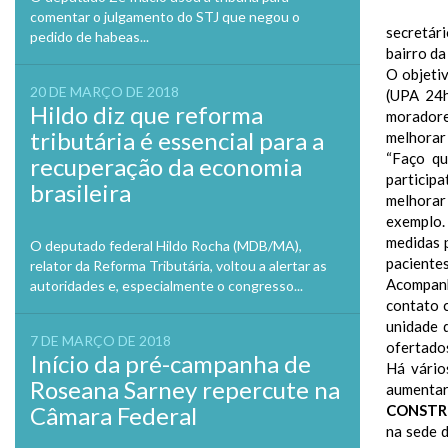
comentar o julgamento do STJ que negou o
secretár
pedido de habeas...
bairro da
O objeti
20 DE MARÇO DE 2018
(UPA 24h
Hildo diz que reforma
moradore
tributária é essencial para a
melhorar
“Faço qu
recuperação da economia
participa
brasileira
melhorar
exemplo.
medidas 
O deputado federal Hildo Rocha (MDB/MA),
paciente
relator da Reforma Tributária, voltou a alertar as
Acompanh
autoridades e, especialmente o congresso...
contato 
unidade 
7 DE MARÇO DE 2018
ofertados
Início da pré-campanha de
Há vário
Roseana Sarney repercute na
aumentar 
Câmara Federal
CONSTR
na sede 