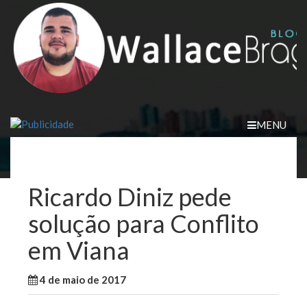
Skip
to
content
MENU
Ricardo Diniz pede
solução para Conflito
em Viana
4 de maio de 2017
WallaceB
Notícias