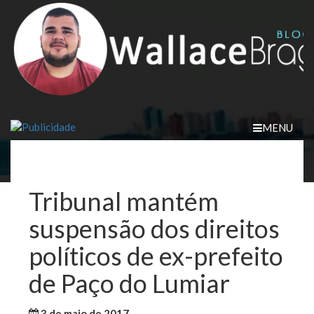
Skip
to
content
MENU
Tribunal mantém
suspensão dos direitos
políticos de ex-prefeito
de Paço do Lumiar
3 de maio de 2017
WallaceB
Notícias