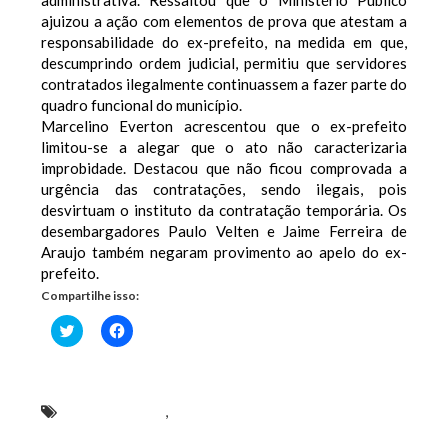
ajuizou a ação com elementos de prova que atestam a
responsabilidade do ex-prefeito, na medida em que,
descumprindo ordem judicial, permitiu que servidores
contratados ilegalmente continuassem a fazer parte do
quadro funcional do município.
Marcelino Everton acrescentou que o ex-prefeito
limitou-se a alegar que o ato não caracterizaria
improbidade. Destacou que não ficou comprovada a
urgência das contratações, sendo ilegais, pois
desvirtuam o instituto da contratação temporária. Os
desembargadores Paulo Velten e Jaime Ferreira de
Araujo também negaram provimento ao apelo do ex-
prefeito.
Compartilhe isso:
Clique
Clique
para
para
compartilhar
compartilhar
no
no
Twitter(abre
Facebook(abre
em
em
nova
nova
Gilberto Aroso
,
Tribunal mantém suspensão dos
janela)
janela)
direitos políticos de ex-prefeito de Paço do Lumiar