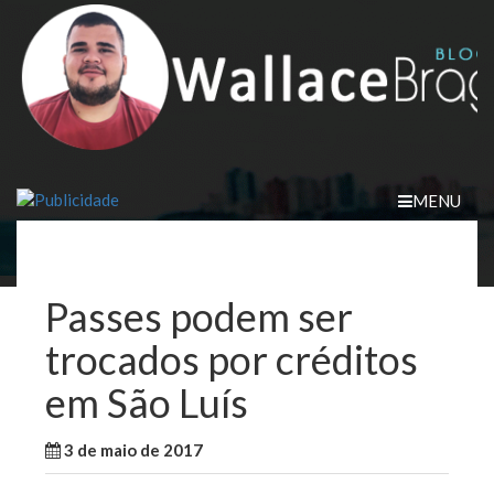
Skip
to
content
MENU
Passes podem ser
trocados por créditos
em São Luís
3 de maio de 2017
WallaceB
Notícias