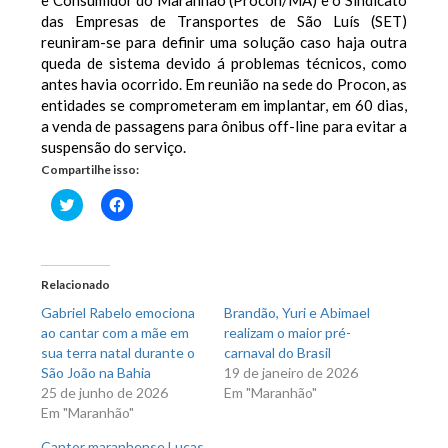
e Consumidor do Maranhão (Procon/MA) e o Sindicato
das Empresas de Transportes de São Luís (SET)
reuniram-se para definir uma solução caso haja outra
queda de sistema devido á problemas técnicos, como
antes havia ocorrido. Em reunião na sede do Procon, as
entidades se comprometeram em implantar, em 60 dias,
a venda de passagens para ônibus off-line para evitar a
suspensão do serviço.
Compartilhe isso:
Clique
Clique
para
para
compartilhar
compartilhar
no
no
Twitter(abre
Facebook(abre
em
em
nova
nova
Relacionado
janela)
janela)
Gabriel Rabelo emociona
Brandão, Yuri e Abimael
ao cantar com a mãe em
realizam o maior pré-
sua terra natal durante o
carnaval do Brasil
São João na Bahia
19 de janeiro de 2026
25 de junho de 2026
Em "Maranhão"
Em "Maranhão"
Cantor maranhense Lucas