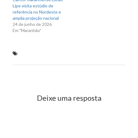
Lipe visita estúdio de
referência no Nordeste e
amplia projeção nacional
24 de junho de 2026
Em "Maranhão"
Passes podem ser trocados por créditos em São
Luís
Previous Post
Next Post
Deixe uma resposta