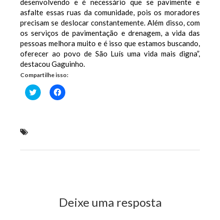
desenvolvendo e é necessário que se pavimente e
asfalte essas ruas da comunidade, pois os moradores
precisam se deslocar constantemente. Além disso, com
os serviços de pavimentação e drenagem, a vida das
pessoas melhora muito e é isso que estamos buscando,
oferecer ao povo de São Luís uma vida mais digna”,
destacou Gaguinho.
Compartilhe isso:
Clique
Clique
para
para
compartilhar
compartilhar
no
no
Twitter(abre
Facebook(abre
em
em
nova
nova
Edson Gaguinho requer poda de árvores na avenida
janela)
janela)
São Marçal
Previous Post
Next Post
Deixe uma resposta