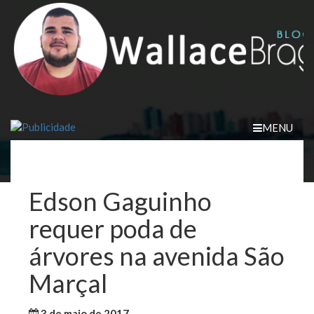
Skip
to
content
MENU
Edson Gaguinho
requer poda de
árvores na avenida São
Marçal
3 de maio de 2017
WallaceB
Notícias