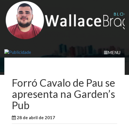
Skip
to
content
MENU
Forró Cavalo de Pau se
apresenta na Garden’s
Pub
28 de abril de 2017
WallaceB
Notícias