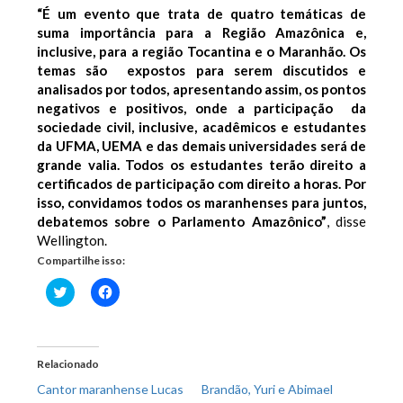
“É um evento que trata de quatro temáticas de
suma importância para a Região Amazônica e,
inclusive, para a região Tocantina e o Maranhão. Os
temas são expostos para serem discutidos e
analisados por todos, apresentando assim, os pontos
negativos e positivos, onde a participação da
sociedade civil, inclusive, acadêmicos e estudantes
da UFMA, UEMA e das demais universidades será de
grande valia. Todos os estudantes terão direito a
certificados de participação com direito a horas. Por
isso, convidamos todos os maranhenses para juntos,
debatemos sobre o Parlamento Amazônico”
, disse
Wellington.
Compartilhe isso:
Clique
Clique
para
para
compartilhar
compartilhar
no
no
Twitter(abre
Facebook(abre
em
em
nova
nova
Relacionado
janela)
janela)
Cantor maranhense Lucas
Brandão, Yuri e Abimael