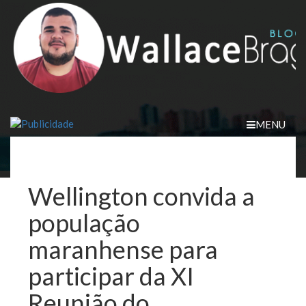
Skip
to
content
MENU
Wellington convida a
população
maranhense para
participar da XI
Reunião do