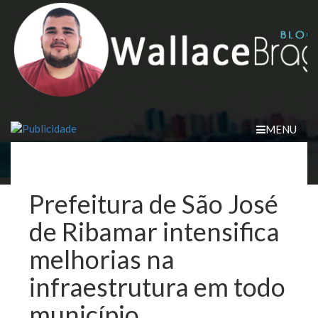
Skip
to
content
MENU
Prefeitura de São José
de Ribamar intensifica
melhorias na
infraestrutura em todo
município