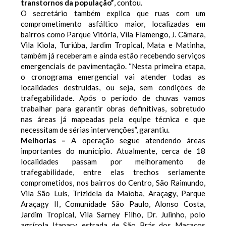
transtornos da população”
, contou.
O secretário também explica que ruas com um
comprometimento asfáltico maior, localizadas em
bairros como Parque Vitória, Vila Flamengo, J. Câmara,
Vila Kiola, Turiúba, Jardim Tropical, Mata e Matinha,
também já receberam e ainda estão recebendo serviços
emergenciais de pavimentação. “Nesta primeira etapa,
o cronograma emergencial vai atender todas as
localidades destruídas, ou seja, sem condições de
trafegabilidade. Após o período de chuvas vamos
trabalhar para garantir obras definitivas, sobretudo
nas áreas já mapeadas pela equipe técnica e que
necessitam de sérias intervenções”, garantiu.
Melhorias –
A operação segue atendendo áreas
importantes do município. Atualmente, cerca de 18
localidades passam por melhoramento de
trafegabilidade, entre elas trechos seriamente
comprometidos, nos bairros do Centro, São Raimundo,
Vila São Luís, Trizidela da Maioba, Araçagy, Parque
Araçagy II, Comunidade São Paulo, Alonso Costa,
Jardim Tropical, Vila Sarney Filho, Dr. Julinho, polo
agrícola Itapary, estrada de São Brás dos Macacos