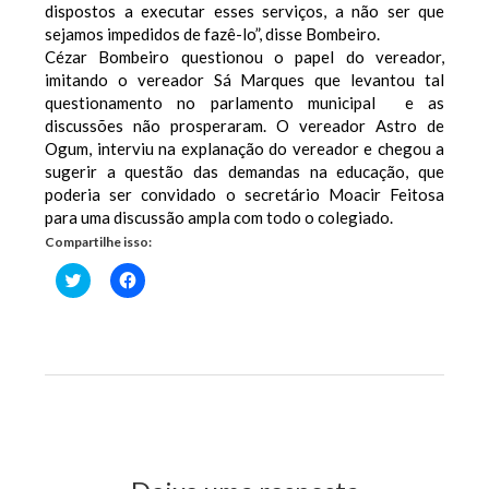
dispostos a executar esses serviços, a não ser que
sejamos impedidos de fazê-lo”, disse Bombeiro.
Cézar Bombeiro questionou o papel do vereador,
imitando o vereador Sá Marques que levantou tal
questionamento no parlamento municipal e as
discussões não prosperaram. O vereador Astro de
Ogum, interviu na explanação do vereador e chegou a
sugerir a questão das demandas na educação, que
poderia ser convidado o secretário Moacir Feitosa
para uma discussão ampla com todo o colegiado.
Compartilhe isso:
Clique
Clique
para
para
compartilhar
compartilhar
no
no
Twitter(abre
Facebook(abre
em
em
nova
nova
janela)
janela)
Previous Post
Next Post