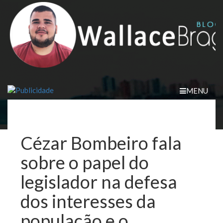
Skip
to
content
MENU
Cézar Bombeiro fala
sobre o papel do
legislador na defesa
dos interesses da
população e o