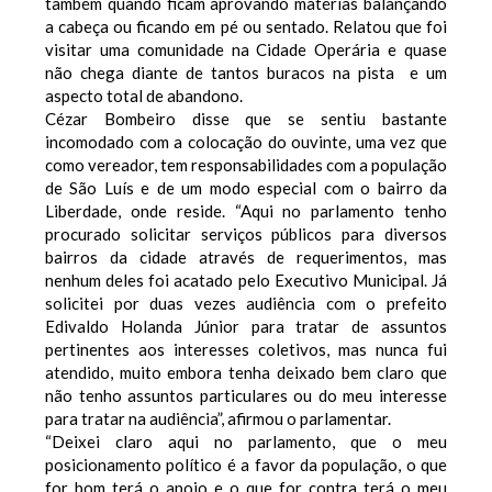
também quando ficam aprovando matérias balançando
a cabeça ou ficando em pé ou sentado. Relatou que foi
visitar uma comunidade na Cidade Operária e quase
não chega diante de tantos buracos na pista e um
aspecto total de abandono.
Cézar Bombeiro disse que se sentiu bastante
incomodado com a colocação do ouvinte, uma vez que
como vereador, tem responsabilidades com a população
de São Luís e de um modo especial com o bairro da
Liberdade, onde reside. “Aqui no parlamento tenho
procurado solicitar serviços públicos para diversos
bairros da cidade através de requerimentos, mas
nenhum deles foi acatado pelo Executivo Municipal. Já
solicitei por duas vezes audiência com o prefeito
Edivaldo Holanda Júnior para tratar de assuntos
pertinentes aos interesses coletivos, mas nunca fui
atendido, muito embora tenha deixado bem claro que
não tenho assuntos particulares ou do meu interesse
para tratar na audiência”, afirmou o parlamentar.
“Deixei claro aqui no parlamento, que o meu
posicionamento político é a favor da população, o que
for bom terá o apoio e o que for contra terá o meu