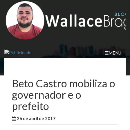
Skip
to
content
MENU
Beto Castro mobiliza o
governador e o
prefeito
26 de abril de 2017
WallaceB
Notícias