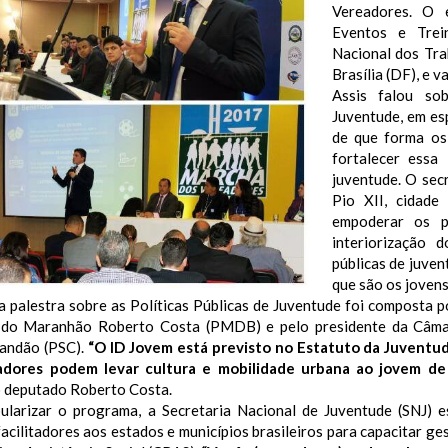
Vereadores. O 
Eventos e Trei
Nacional dos Tr
Brasília (DF), e v
Assis falou so
Juventude, em es
de que forma os
fortalecer essa 
juventude. O sec
Pio XII, cidade
empoderar os p
interiorização 
públicas de juven
que são os jovens
a palestra sobre as Políticas Públicas de Juventude foi composta 
 do Maranhão Roberto Costa (PMDB) e pelo presidente da Câma
andão (PSC).
“O ID Jovem está previsto no Estatuto da Juventud
adores podem levar cultura e mobilidade urbana ao jovem de
o deputado Roberto Costa.
ularizar o programa, a Secretaria Nacional de Juventude (SNJ)
acilitadores aos estados e municípios brasileiros para capacitar g