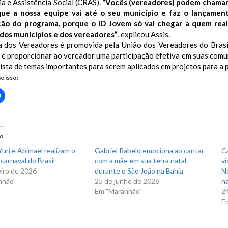
a e Assistência Social (CRAS).
“Vocês (vereadores) podem chamar
que a nossa equipe vai até o seu município e faz o lançame
ação do programa, porque o ID Jovem só vai chegar a quem real
 dos municípios e dos vereadores”
, explicou Assis.
 dos Vereadores é promovida pela União dos Vereadores do Brasil
r e proporcionar ao vereador uma participação efetiva em suas com
ista de temas importantes para serem aplicados em projetos para a 
e isso:
Clique
para
rtilhar
compartilhar
no
r(abre
Facebook(abre
em
nova
do
)
janela)
uri e Abimael realizam o
Gabriel Rabelo emociona ao cantar
C
carnaval do Brasil
com a mãe em sua terra natal
vi
eiro de 2026
durante o São João na Bahia
N
nhão"
25 de junho de 2026
na
Em "Maranhão"
2
E