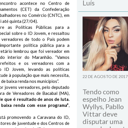
Luís
encontro acontece no Centro de
namentos (CET) da Confederação
abalhadores no Comércio (CNTC), em
ai até quinta (27/04).
bre as Políticas Públicas para a
pecial sobre o ID Jovem, e ressaltou
 vereadores de todo o País podem
importante política pública para a
retário lembrou que foi vereador em
 do interior do Maranhão. “Vamos
refeitos e os vereadores com a
do ID Jovem, levando as políticas
tude à população que mais necessita,
22 DE AGOSTO DE 2017
 de baixa renda nos municípios”.
por jovens vereadores, pelo deputado
Tendo como
ra de Vereadores de Bacabal (MA),
espelho Jean
e que é resultado de anos de luta.
Wyllys, Pabllo
 baixa renda com esse programa”
,
Vittar deve
 está promovendo a Caravana do ID,
disputar uma
estores de juventude e dos Centros de