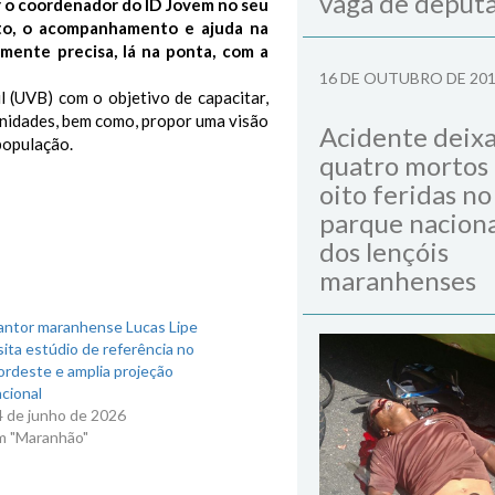
vaga de deput
 o coordenador do ID Jovem no seu
nto, o acompanhamento e ajuda na
mente precisa, lá na ponta, com a
16 DE OUTUBRO DE 20
 (UVB) com o objetivo de capacitar,
unidades, bem como, propor uma visão
Acidente deix
população.
quatro mortos
oito feridas no
parque naciona
dos lençóis
maranhenses
antor maranhense Lucas Lipe
sita estúdio de referência no
ordeste e amplia projeção
cional
4 de junho de 2026
m "Maranhão"