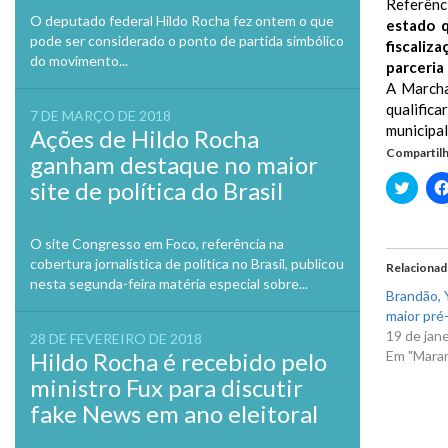
Referênci
O deputado federal Hildo Rocha fez ontem o que
estado 
pode ser considerado o ponto de partida simbólico
fiscaliz
do movimento...
parceria
A Marcha
qualifica
7 DE MARÇO DE 2018
municipal
Ações de Hildo Rocha
Compartilh
ganham destaque no maior
site de política do Brasil
Clique
para
compa
no
Twitte
O site Congresso em Foco, referência na
em
nova
cobertura jornalística de política no Brasil, publicou
Relaciona
janela
nesta segunda-feira matéria especial sobre...
Brandão, Y
maior pré-
19 de jan
28 DE FEVEREIRO DE 2018
Hildo Rocha é recebido pelo
Em "Mara
ministro Fux para discutir
fake News em ano eleitoral