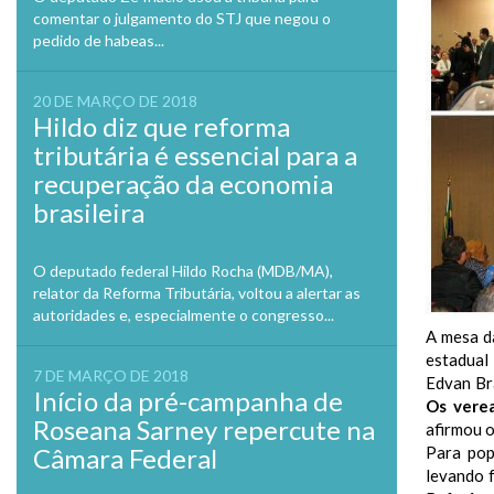
comentar o julgamento do STJ que negou o
pedido de habeas...
20 DE MARÇO DE 2018
Hildo diz que reforma
tributária é essencial para a
recuperação da economia
brasileira
O deputado federal Hildo Rocha (MDB/MA),
relator da Reforma Tributária, voltou a alertar as
autoridades e, especialmente o congresso...
A mesa d
estadual
7 DE MARÇO DE 2018
Edvan Br
Início da pré-campanha de
Os vere
Roseana Sarney repercute na
afirmou 
Câmara Federal
Para pop
levando f