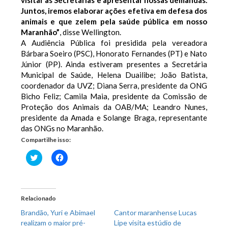
visitar as Secretarias e apresentar nossas demandas.
Juntos, iremos elaborar ações efetiva em defesa dos
animais e que zelem pela saúde pública em nosso
Maranhão”
, disse Wellington.
A Audiência Pública foi presidida pela vereadora
Bárbara Soeiro (PSC), Honorato Fernandes (PT) e Nato
Júnior (PP). Ainda estiveram presentes a Secretária
Municipal de Saúde, Helena Duailibe; João Batista,
coordenador da UVZ; Diana Serra, presidente da ONG
Bicho Feliz; Camila Maia, presidente da Comissão de
Proteção dos Animais da OAB/MA; Leandro Nunes,
presidente da Amada e Solange Braga, representante
das ONGs no Maranhão.
Compartilhe isso:
Clique
Clique
para
para
compartilhar
compartilhar
no
no
Twitter(abre
Facebook(abre
em
em
nova
nova
Relacionado
janela)
janela)
Brandão, Yuri e Abimael
Cantor maranhense Lucas
realizam o maior pré-
Lipe visita estúdio de