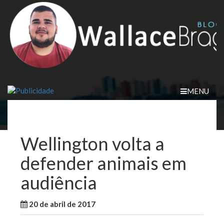
Skip
to
content
MENU
Wellington volta a
defender animais em
audiência
20 de abril de 2017
WallaceB
Notícias