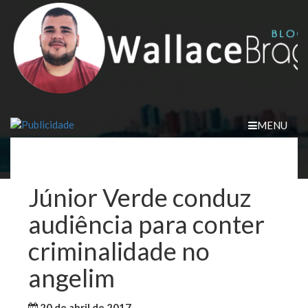
Skip
to
content
MENU
Júnior Verde conduz
audiência para conter
criminalidade no
angelim
20 de abril de 2017
WallaceB
Notícias