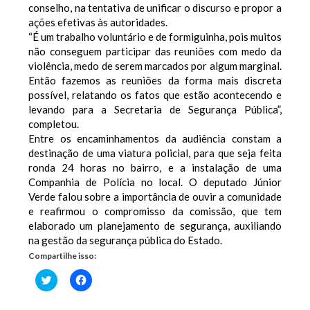
conselho, na tentativa de unificar o discurso e propor a
ações efetivas às autoridades.
“É um trabalho voluntário e de formiguinha, pois muitos
não conseguem participar das reuniões com medo da
violência, medo de serem marcados por algum marginal.
Então fazemos as reuniões da forma mais discreta
possível, relatando os fatos que estão acontecendo e
levando para a Secretaria de Segurança Pública”,
completou.
Entre os encaminhamentos da audiência constam a
destinação de uma viatura policial, para que seja feita
ronda 24 horas no bairro, e a instalação de uma
Companhia de Polícia no local. O deputado Júnior
Verde falou sobre a importância de ouvir a comunidade
e reafirmou o compromisso da comissão, que tem
elaborado um planejamento de segurança, auxiliando
na gestão da segurança pública do Estado.
Compartilhe isso:
Clique
Clique
para
para
compartilhar
compartilhar
no
no