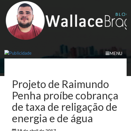
Skip
to
content
MENU
Projeto de Raimundo
Penha proíbe cobrança
de taxa de religação de
energia e de água
19 de abril de 2017
WallaceB
Notícias