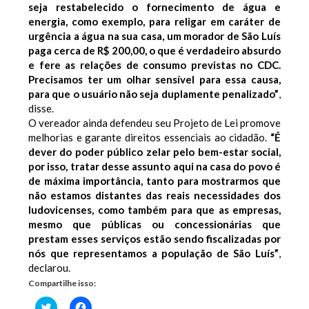
seja restabelecido o fornecimento de água e
energia, como exemplo, para religar em caráter de
urgência a água na sua casa, um morador de São Luís
paga cerca de R$ 200,00, o que é verdadeiro absurdo
e fere as relações de consumo previstas no CDC.
Precisamos ter um olhar sensível para essa causa,
para que o usuário não seja duplamente penalizado”
,
disse.
O vereador ainda defendeu seu Projeto de Lei promove
melhorias e garante direitos essenciais ao cidadão.
“É
dever do poder público zelar pelo bem-estar social,
por isso, tratar desse assunto aqui na casa do povo é
de máxima importância, tanto para mostrarmos que
não estamos distantes das reais necessidades dos
ludovicenses, como também para que as empresas,
mesmo que públicas ou concessionárias que
prestam esses serviços estão sendo fiscalizadas por
nós que representamos a população de São Luís”
,
declarou.
Compartilhe isso:
Clique
Clique