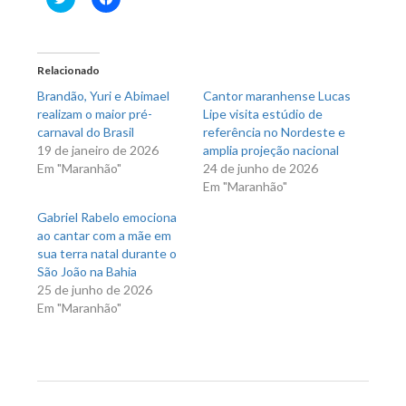
para
para
compartilhar
compartilhar
no
no
Twitter(abre
Facebook(abre
em
em
nova
nova
Relacionado
janela)
janela)
Brandão, Yuri e Abimael
Cantor maranhense Lucas
realizam o maior pré-
Lipe visita estúdio de
carnaval do Brasil
referência no Nordeste e
19 de janeiro de 2026
amplia projeção nacional
Em "Maranhão"
24 de junho de 2026
Em "Maranhão"
Gabriel Rabelo emociona
ao cantar com a mãe em
sua terra natal durante o
São João na Bahia
25 de junho de 2026
Em "Maranhão"