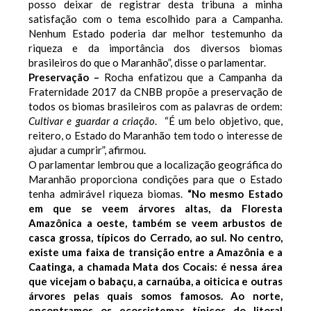
posso deixar de registrar desta tribuna a minha
satisfação com o tema escolhido para a Campanha.
Nenhum Estado poderia dar melhor testemunho da
riqueza e da importância dos diversos biomas
brasileiros do que o Maranhão”, disse o parlamentar.
Preservação –
Rocha enfatizou que a Campanha da
Fraternidade 2017 da CNBB propõe a preservação de
todos os biomas brasileiros com as palavras de ordem:
Cultivar e guardar a criação
. “É um belo objetivo, que,
reitero, o Estado do Maranhão tem todo o interesse de
ajudar a cumprir”, afirmou.
O parlamentar lembrou que a localização geográfica do
Maranhão proporciona condições para que o Estado
tenha admirável riqueza biomas.
“No mesmo Estado
em que se veem árvores altas, da Floresta
Amazônica a oeste, também se veem arbustos de
casca grossa, típicos do Cerrado, ao sul. No centro,
existe uma faixa de transição entre a Amazônia e a
Caatinga, a chamada Mata dos Cocais: é nessa área
que vicejam o babaçu, a carnaúba, a oiticica e outras
árvores pelas quais somos famosos. Ao norte,
encontramos os ecossistemas típicos do litoral