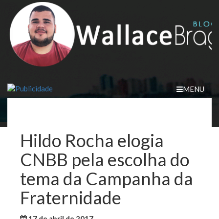
Skip
to
content
MENU
Hildo Rocha elogia
CNBB pela escolha do
tema da Campanha da
Fraternidade
17 de abril de 2017
WallaceB
Notícias