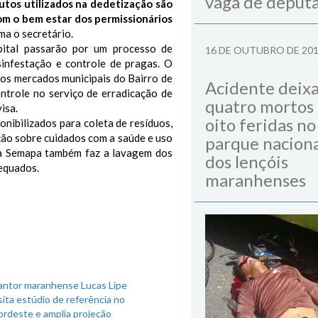
vaga de deput
tos utilizados na dedetização são
om o bem estar dos permissionários
rma o secretário.
pital passarão por um processo de
16 DE OUTUBRO DE 20
sinfestação e controle de pragas. O
os mercados municipais do Bairro de
Acidente deix
ntrole no serviço de erradicação de
quatro mortos
isa.
oito feridas no
onibilizados para coleta de resíduos,
ção sobre cuidados com a saúde e uso
parque naciona
 a Semapa também faz a lavagem dos
dos lençóis
equados.
maranhenses
antor maranhense Lucas Lipe
sita estúdio de referência no
ordeste e amplia projeção