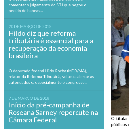
comentar o julgamento do STJ que negou o
pedido de habeas...
20 DE MARÇO DE 2018
Hildo diz que reforma
tributária é essencial para a
recuperação da economia
brasileira
O deputado federal Hildo Rocha (MDB/MA),
relator da Reforma Tributária, voltou a alertar as
autoridades e, especialmente o congresso...
7 DE MARÇO DE 2018
Início da pré-campanha de
Roseana Sarney repercute na
Câmara Federal
O titula
públicos 