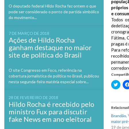
populaçã
O deputado federal Hildo Rocha fez ontem o que
próprios
pode ser considerado o ponto de partida simbólico
e consum
do movimento...
Todos os
dedetiza
cronogra
7 DE MARÇO DE 2018
Fátima, 
Ações de Hildo Rocha
pragas é 
ganham destaque no maior
Para refo
site de política do Brasil
recolhid
permanen
corredor
O site Congresso em Foco, referência na
Compartilh
cobertura jornalística de política no Brasil, publicou
nesta segunda-feira matéria especial sobre...
Clique
para
compa
no
28 DE FEVEREIRO DE 2018
Twitte
Hildo Rocha é recebido pelo
em
nova
Relaciona
ministro Fux para discutir
janela
Brandão, Y
fake News em ano eleitoral
maior pré-
19 de jan