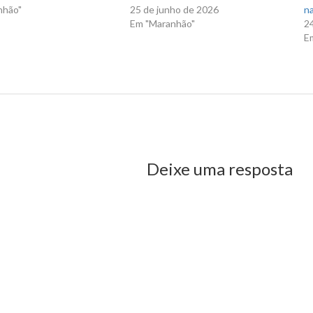
nhão"
25 de junho de 2026
na
Em "Maranhão"
2
E
us Post
Deixe uma resposta