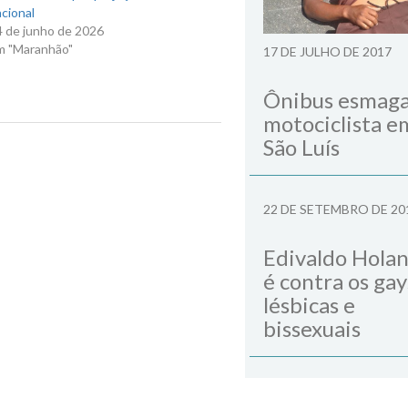
cional
4 de junho de 2026
m "Maranhão"
17 DE JULHO DE 2017
Ônibus esmag
motociclista e
São Luís
Next Post
22 DE SETEMBRO DE 20
Edivaldo Hola
é contra os gay
lésbicas e
bissexuais