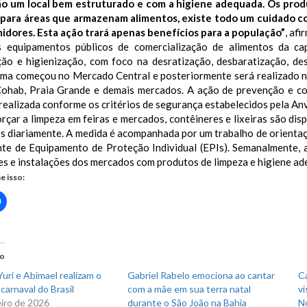
o um local bem estruturado e com a higiene adequada. Os produ
 para áreas que armazenam alimentos, existe todo um cuidado c
idores. Esta ação trará apenas benefícios para a população”
, afi
 equipamentos públicos de comercialização de alimentos da ca
ção e higienização, com foco na desratização, desbaratização, de
ma começou no Mercado Central e posteriormente será realizado n
Cohab, Praia Grande e demais mercados. A ação de prevenção e co
realizada conforme os critérios de segurança estabelecidos pela Anv
rçar a limpeza em feiras e mercados, contêineres e lixeiras são disp
os diariamente. A medida é acompanhada por um trabalho de orienta
te de Equipamento de Proteção Individual (EPIs). Semanalmente,
es e instalações dos mercados com produtos de limpeza e higiene ad
e isso:
Clique
para
rtilhar
compartilhar
no
r(abre
Facebook(abre
em
nova
do
)
janela)
uri e Abimael realizam o
Gabriel Rabelo emociona ao cantar
C
carnaval do Brasil
com a mãe em sua terra natal
vi
eiro de 2026
durante o São João na Bahia
N