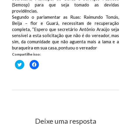
(Semosp) para que seja tomado as devidas
providências.
Segundo o parlamentar as Ruas: Raimundo Tomás,
Beija – flor e Guará, necessitam de recuperação
completa, “Espero que secretário Antônio Araújo seja
sensível a esta solicitação que não é do vereador, mas
sim, da comunidade que não aguenta mais a lama e a
buraqueira em sua casa, pontuou o vereador
Compartilhe isso:
Clique
Clique
para
para
compartilhar
compartilhar
no
no
Twitter(abre
Facebook(abre
em
em
nova
nova
janela)
janela)
Previous Post
Next Post
Deixe uma resposta