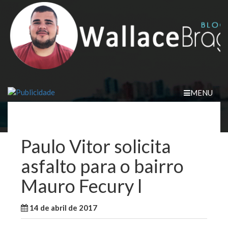
Skip
to
content
MENU
Paulo Vitor solicita
asfalto para o bairro
Mauro Fecury l
14 de abril de 2017
WallaceB
Notícias