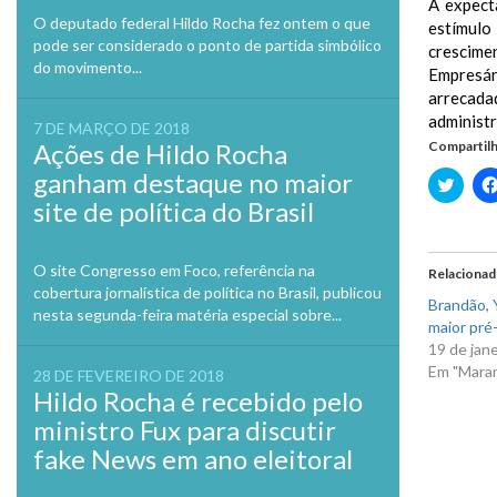
A expect
O deputado federal Hildo Rocha fez ontem o que
estímulo
pode ser considerado o ponto de partida simbólico
crescimen
do movimento...
Empresár
arrecada
administr
7 DE MARÇO DE 2018
Ações de Hildo Rocha
Compartilh
ganham destaque no maior
Clique
para
site de política do Brasil
compa
no
Twitte
em
nova
O site Congresso em Foco, referência na
Relaciona
janela
cobertura jornalística de política no Brasil, publicou
Brandão, Y
nesta segunda-feira matéria especial sobre...
maior pré-
19 de jan
Em "Mara
28 DE FEVEREIRO DE 2018
Hildo Rocha é recebido pelo
ministro Fux para discutir
fake News em ano eleitoral