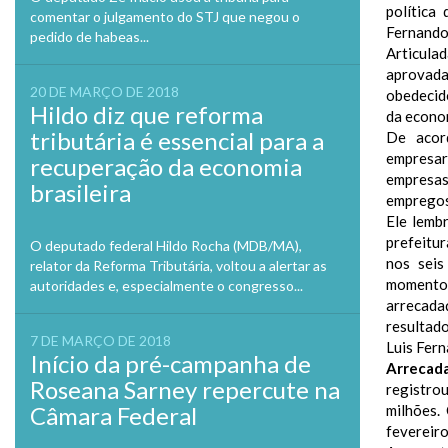
política 
comentar o julgamento do STJ que negou o
Fernando
pedido de habeas...
Articulad
aprovad
20 DE MARÇO DE 2018
obedecid
Hildo diz que reforma
da econom
tributária é essencial para a
De acor
empresar
recuperação da economia
empresa
brasileira
empregos
Ele lemb
prefeitu
O deputado federal Hildo Rocha (MDB/MA),
nos seis
relator da Reforma Tributária, voltou a alertar as
momento 
autoridades e, especialmente o congresso...
arrecada
resultad
7 DE MARÇO DE 2018
Luis Fern
Início da pré-campanha de
Arrecad
Roseana Sarney repercute na
registro
Câmara Federal
milhões.
fevereiro