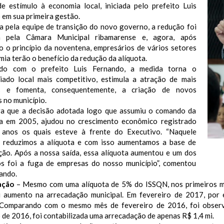
de estímulo à economia local, iniciada pelo prefeito Luis
 em sua primeira gestão.
a pela equipe de transição do novo governo, a redução foi
a pela Câmara Municipal ribamarense e, agora, após
o o princípio da noventena, empresários de vários setores
ia terão o benefício da redução da alíquota.
do com o prefeito Luis Fernando, a medida torna o
iado local mais competitivo, estimula a atração de mais
s e fomenta, consequentemente, a criação de novos
 no município.
ra que a decisão adotada logo que assumiu o comando da
ra em 2005, ajudou no crescimento econômico registrado
 anos os quais esteve à frente do Executivo. “Naquele
reduzimos a alíquota e com isso aumentamos a base de
ção. Após a nossa saída, essa alíquota aumentou e um dos
os foi a fuga de empresas do nosso município”, comentou
ando.
ação
– Mesmo com uma alíquota de 5% do ISSQN, nos primeiros me
u aumento na arrecadação municipal. Em fevereiro de 2017, por
 Comparando com o mesmo mês de fevereiro de 2016, foi obser
 de 2016, foi contabilizada uma arrecadação de apenas R$ 1,4 mi.