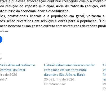
ativa é que essa arrecadação continue crescendo com o aumento n
 da redução do imposto municipal. Além do fator da redução, out
to futuro da economia local: a credibilidade.
ios, profissionais liberais e a população em geral, voltaram 
dos serão revertidos em serviços e obras para a população. “Ho
ação honesta e uma gestão correta com os recursos da receita pública
e isso:
Clique
para
rtilhar
compartilhar
no
r(abre
Facebook(abre
em
nova
do
)
janela)
uri e Abimael realizam o
Gabriel Rabelo emociona ao cantar
C
carnaval do Brasil
com a mãe em sua terra natal
vi
eiro de 2026
durante o São João na Bahia
N
nhão"
25 de junho de 2026
na
Em "Maranhão"
2
E