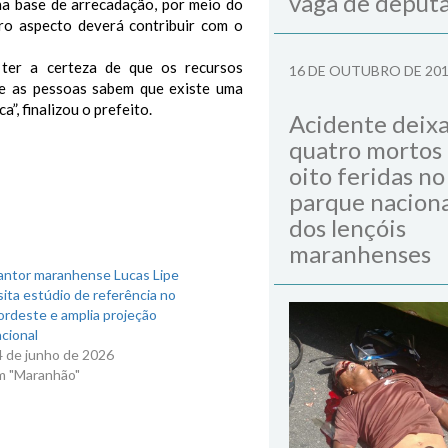
vaga de deput
a base de arrecadação, por meio do
ro aspecto deverá contribuir com o
a ter a certeza de que os recursos
16 DE OUTUBRO DE 20
je as pessoas sabem que existe uma
”, finalizou o prefeito.
Acidente deix
quatro mortos
oito feridas no
parque naciona
dos lençóis
maranhenses
antor maranhense Lucas Lipe
sita estúdio de referência no
ordeste e amplia projeção
cional
4 de junho de 2026
m "Maranhão"