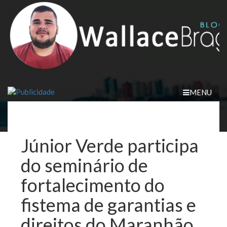
Skip
to
content
MENU
Júnior Verde participa
do seminário de
fortalecimento do
fistema de garantias e
direitos do Maranhão