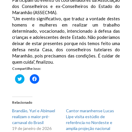
dos Conselheiros e ex-Conselheiros do Estado do
Maranhão (ASSECMA).
“Um evento significativo, que traduz a vontade destes
homens e mulheres em realizar um trabalho
determinado, vocacionado, intencionado à defesa das
crianças e adolescentes deste Estado. Não poderíamos
deixar de estar presentes porque nós temos feito uma
defesa nesta Casa, dos conselheiros tutelares do
Maranhão, pois precisamos das condições. É cuidar de
quem cuida”, finalizou.
Compartilhe isso:
Clique
Clique
para
para
compartilhar
compartilhar
no
no
Twitter(abre
Facebook(abre
em
em
nova
nova
Relacionado
janela)
janela)
Brandão, Yuri e Abimael
Cantor maranhense Lucas
realizam o maior pré-
Lipe visita estúdio de
carnaval do Brasil
referência no Nordeste e
19 de janeiro de 2026
amplia projeção nacional