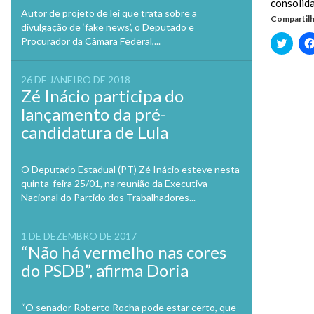
consolid
Autor de projeto de lei que trata sobre a
Compartilh
divulgação de ‘fake news’, o Deputado e
Procurador da Câmara Federal,...
Clique
para
compa
no
Twitte
26 DE JANEIRO DE 2018
em
Zé Inácio participa do
nova
janela
lançamento da pré-
candidatura de Lula
Previo
O Deputado Estadual (PT) Zé Inácio esteve nesta
quinta-feira 25/01, na reunião da Executiva
Nacional do Partido dos Trabalhadores...
1 DE DEZEMBRO DE 2017
“Não há vermelho nas cores
do PSDB”, afirma Doria
“O senador Roberto Rocha pode estar certo, que