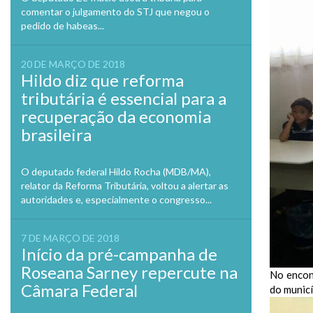
comentar o julgamento do STJ que negou o
pedido de habeas...
20 DE MARÇO DE 2018
Hildo diz que reforma
tributária é essencial para a
recuperação da economia
brasileira
O deputado federal Hildo Rocha (MDB/MA),
relator da Reforma Tributária, voltou a alertar as
autoridades e, especialmente o congresso...
7 DE MARÇO DE 2018
Início da pré-campanha de
Roseana Sarney repercute na
No encon
Câmara Federal
do municí