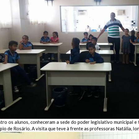
tro os alunos, conheceram a sede do poder legislativo municipal e
pio de Rosário. A visita que teve à frente as professoras Natália, Ion