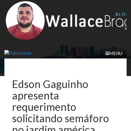
Skip
to
content
MENU
Edson Gaguinho
apresenta
requerimento
solicitando semáforo
no jardim américa