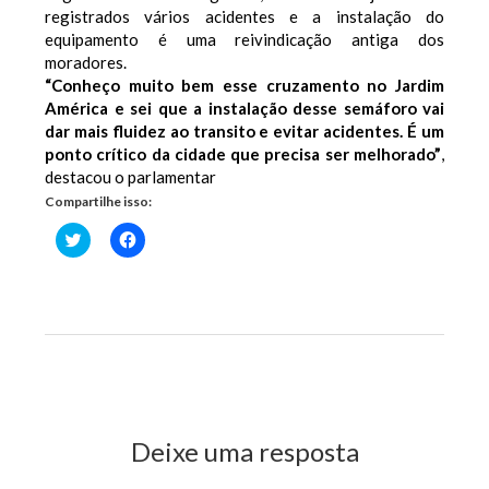
registrados vários acidentes e a instalação do
equipamento é uma reivindicação antiga dos
moradores.
“Conheço muito bem esse cruzamento no Jardim
América e sei que a instalação desse semáforo vai
dar mais fluidez ao transito e evitar acidentes. É um
ponto crítico da cidade que precisa ser melhorado”
,
destacou o parlamentar
Compartilhe isso:
Clique
Clique
para
para
compartilhar
compartilhar
no
no
Twitter(abre
Facebook(abre
em
em
nova
nova
janela)
janela)
Previous Post
Next Post
Deixe uma resposta