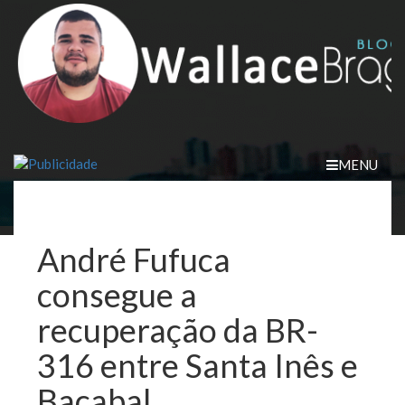
Skip
to
content
MENU
André Fufuca
consegue a
recuperação da BR-
316 entre Santa Inês e
Bacabal