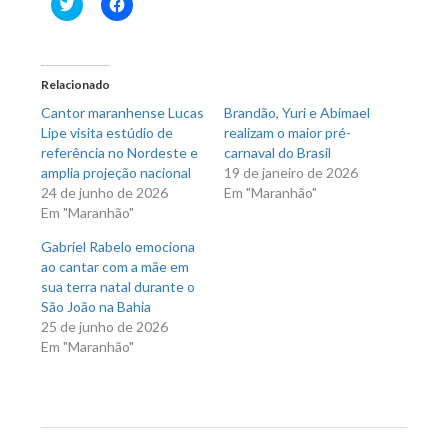
Clique
Clique
para
para
compartilhar
compartilhar
no
no
Twitter(abre
Facebook(abre
em
em
nova
nova
Relacionado
janela)
janela)
Cantor maranhense Lucas
Brandão, Yuri e Abimael
Lipe visita estúdio de
realizam o maior pré-
referência no Nordeste e
carnaval do Brasil
amplia projeção nacional
19 de janeiro de 2026
24 de junho de 2026
Em "Maranhão"
Em "Maranhão"
Gabriel Rabelo emociona
ao cantar com a mãe em
sua terra natal durante o
São João na Bahia
25 de junho de 2026
Em "Maranhão"