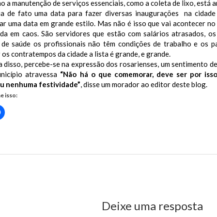
 a manutenção de serviços essenciais, como a coleta de lixo, está 
ia de fato uma data para fazer diversas inaugurações na cidade
r uma data em grande estilo. Mas não é isso que vai acontecer no 
da em caos. São servidores que estão com salários atrasados, os
 de saúde os profissionais não têm condições de trabalho e os p
os contratempos da cidade a lista é grande, e grande.
a disso, percebe-se na expressão dos rosarienses, um sentimento d
nicípio atravessa
“Não há o que comemorar, deve ser por isso
u nenhuma festividade”
, disse um morador ao editor deste blog.
e isso:
Clique
para
rtilhar
compartilhar
no
r(abre
Facebook(abre
em
nova
)
janela)
us Post
Deixe uma resposta