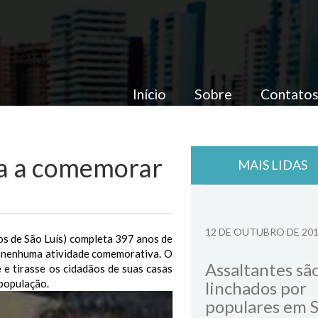
Início
Sobre
Contato
da a comemorar
MAIS LIDAS
12 DE OUTUBRO DE 20
ros de São Luís) completa 397 anos de
m nenhuma atividade comemorativa. O
Assaltantes sã
e tirasse os cidadãos de suas casas
 população.
linchados por
populares em 