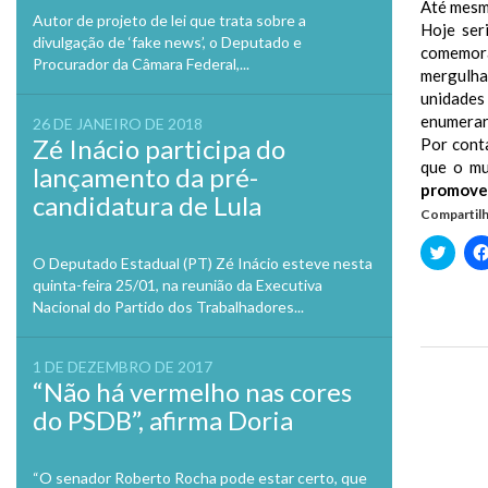
Até mesmo
Autor de projeto de lei que trata sobre a
Hoje ser
divulgação de ‘fake news’, o Deputado e
comemora
Procurador da Câmara Federal,...
mergulha
unidades
enumerar 
26 DE JANEIRO DE 2018
Zé Inácio participa do
Por cont
que o mu
lançamento da pré-
promove
candidatura de Lula
Compartilh
Clique
para
O Deputado Estadual (PT) Zé Inácio esteve nesta
compa
quinta-feira 25/01, na reunião da Executiva
no
Twitte
Nacional do Partido dos Trabalhadores...
em
nova
janela
1 DE DEZEMBRO DE 2017
Previo
“Não há vermelho nas cores
do PSDB”, afirma Doria
“O senador Roberto Rocha pode estar certo, que