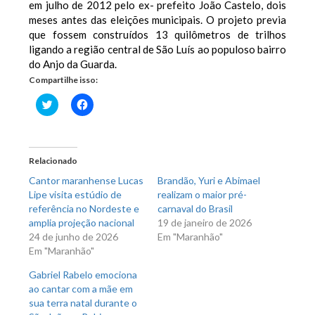
em julho de 2012 pelo ex- prefeito João Castelo, dois
meses antes das eleições municipais. O projeto previa
que fossem construídos 13 quilômetros de trilhos
ligando a região central de São Luís ao populoso bairro
do Anjo da Guarda.
Compartilhe isso:
Clique
Clique
para
para
compartilhar
compartilhar
no
no
Twitter(abre
Facebook(abre
em
em
nova
nova
Relacionado
janela)
janela)
Cantor maranhense Lucas
Brandão, Yuri e Abimael
Lipe visita estúdio de
realizam o maior pré-
referência no Nordeste e
carnaval do Brasil
amplia projeção nacional
19 de janeiro de 2026
24 de junho de 2026
Em "Maranhão"
Em "Maranhão"
Gabriel Rabelo emociona
ao cantar com a mãe em
sua terra natal durante o