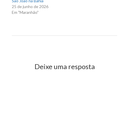
São João na Bahia
25 de junho de 2026
Em "Maranhão"
Previous Post
Next Post
Deixe uma resposta