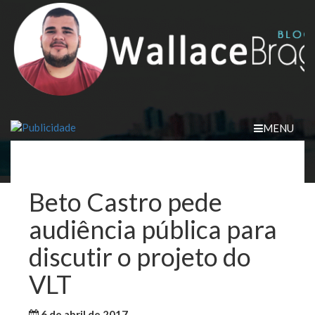
Skip
to
content
MENU
Beto Castro pede
audiência pública para
discutir o projeto do
VLT
6 de abril de 2017
WallaceB
Notícias