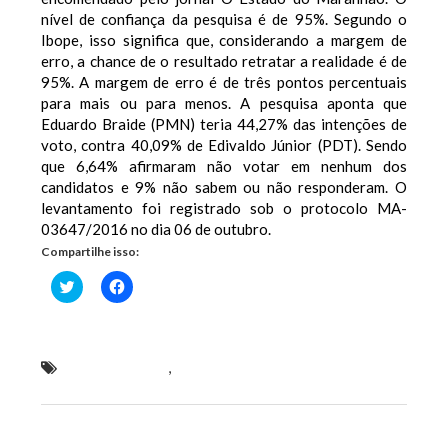
nível de confiança da pesquisa é de 95%. Segundo o
Ibope, isso significa que, considerando a margem de
erro, a chance de o resultado retratar a realidade é de
95%. A margem de erro é de três pontos percentuais
para mais ou para menos. A pesquisa aponta que
Eduardo Braide (PMN) teria 44,27% das intenções de
voto, contra 40,09% de Edivaldo Júnior (PDT). Sendo
que 6,64% afirmaram não votar em nenhum dos
candidatos e 9% não sabem ou não responderam. O
levantamento foi registrado sob o protocolo MA-
03647/2016 no dia 06 de outubro.
Compartilhe isso:
Clique
Clique
para
para
compartilhar
compartilhar
no
no
Twitter(abre
Facebook(abre
em
em
nova
nova
Eduardo Braide
,
Eduardo Braide lidera segundo
janela)
janela)
turno em São Luís
Previous Post
Next Post