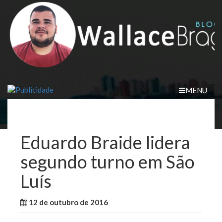
Skip
to
content
MENU
Eduardo Braide lidera
segundo turno em São
Luís
12 de outubro de 2016
WallaceB
São Luis