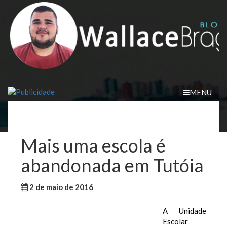
Skip
to
content
MENU
Mais uma escola é
abandonada em Tutóia
2 de maio de 2016
WallaceB
Cidades
A Unidade
Escolar