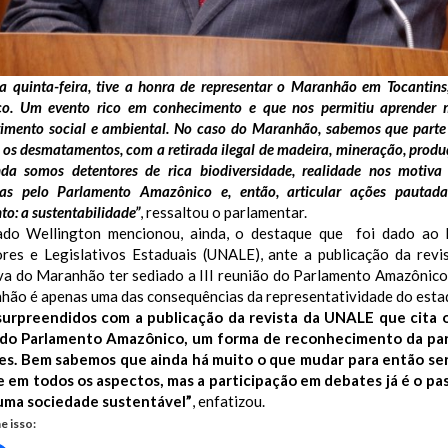
a quinta-feira, tive a honra de representar o Maranhão em Tocantin
o. Um evento rico em conhecimento e que nos permitiu aprender m
vimento social e ambiental. No caso do Maranhão, sabemos que part
 os desmatamentos, com a retirada ilegal de madeira, mineração, produ
nda somos detentores de rica biodiversidade, realidade nos motiva
as pelo Parlamento Amazônico e, então, articular ações pautad
o: a sustentabilidade”
, ressaltou o parlamentar.
do Wellington mencionou, ainda, o destaque que foi dado ao 
ores e Legislativos Estaduais (UNALE), ante a publicação da revi
iva do Maranhão ter sediado a III reunião do Parlamento Amazônico
hão é apenas uma das consequências da representatividade do esta
urpreendidos com a publicação da revista da UNALE que cita o
do Parlamento Amazônico, um forma de reconhecimento da part
es. Bem sabemos que ainda há muito o que mudar para então se
 em todos os aspectos, mas a participação em debates já é o pass
 uma sociedade sustentável”
, enfatizou.
e isso: