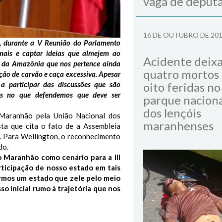
vaga de deput
16 DE OUTUBRO DE 20
s, durante a V Reunião do Parlamento
ais e captar ideias que almejem ao
Acidente deix
e da Amazônia que nos pertence ainda
quatro mortos
ção de carvão e caça excessiva. Apesar
 a participar das discussões que são
oito feridas no
as no que defendemos que deve ser
parque naciona
dos lençóis
Maranhão pela União Nacional dos
maranhenses
sta que cita o fato de a Assembleia
. Para Wellington, o reconhecimento
do.
 Maranhão como cenário para a III
icipação de nosso estado em tais
rmos um estado que zele pelo meio
o inicial rumo à trajetória que nos