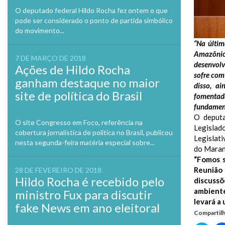
O deputado federal Hildo Rocha fez ontem o que
pode ser considerado o ponto de partida simbólico
do movimento...
“Na últim
Amazônic
7 DE MARÇO DE 2018
desenvol
Ações de Hildo Rocha
sofre com
ganham destaque no maior
disso, ai
site de política do Brasil
fomentad
fundament
O deputa
O site Congresso em Foco, referência na
Legislad
cobertura jornalística de política no Brasil, publicou
Legislat
nesta segunda-feira matéria especial sobre...
do Maran
“Fomos s
Reunião 
28 DE FEVEREIRO DE 2018
Hildo Rocha é recebido pelo
discussõ
ambiente
ministro Fux para discutir
levará a
fake News em ano eleitoral
Compartilh