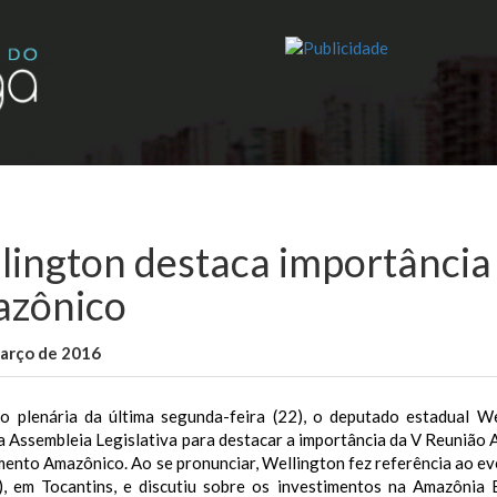
lington destaca importância
zônico
março de 2016
WallaceB
Maranhão
o plenária da última segunda-feira (22), o deputado estadual We
da Assembleia Legislativa para destacar a importância da V Reuniã
mento Amazônico.
Ao se pronunciar, Wellington fez referência ao e
5), em Tocantins, e discutiu sobre os investimentos na Amazônia B