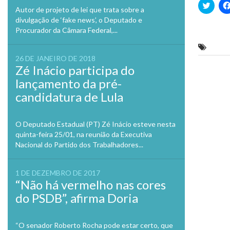
Clique
Autor de projeto de lei que trata sobre a
para
compa
divulgação de ‘fake news’, o Deputado e
no
Procurador da Câmara Federal,...
Twitte
em
nova
deput
janela
26 DE JANEIRO DE 2018
Zé Inácio participa do
Previo
lançamento da pré-
candidatura de Lula
O Deputado Estadual (PT) Zé Inácio esteve nesta
quinta-feira 25/01, na reunião da Executiva
Nacional do Partido dos Trabalhadores...
1 DE DEZEMBRO DE 2017
“Não há vermelho nas cores
do PSDB”, afirma Doria
“O senador Roberto Rocha pode estar certo, que