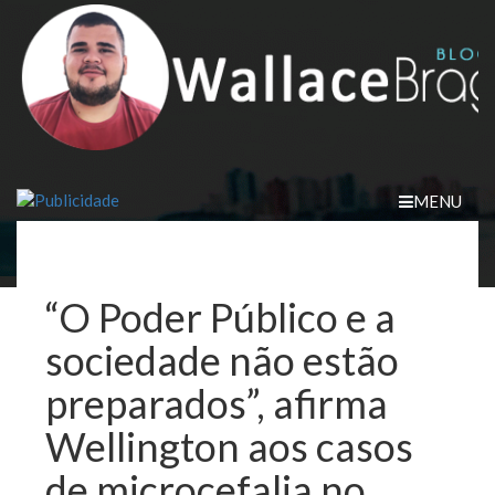
Skip
to
content
MENU
“O Poder Público e a
sociedade não estão
preparados”, afirma
Wellington aos casos
de microcefalia no