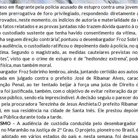
reso em flagrante pela polícia acusado de estupro contra uma jovem
 tem prerrogativa de foro privilegiado, respondendo diretament
rovados, neste momento, os indícios de autoria e materialidade da 
s fatos relatados e as provas juntadas não trazem dúvida quanto à c
 custodiado sustente que tenha havido consentimento da vítima
ha seguem direção contrária”, pontuou o desembargador Froz Sobrin
 audiência, o custodiado ratificou o depoimento dado à polícia, no q
tima. Segundo o magistrado, as medidas cautelares previstas n
entes”, visto que o crime de estupro é de “hediondez extrema”, p
 física, mas também moral.
rgador Froz Sobrinho lembrou, ainda, juntando certidão aos autos,
tada em julgado contra o prefeito José de Ribamar Alves, cara
nção Penal, ao ter tentado beijar à força uma juíza de Direito 
a foi justificada, também, com o objetivo de evitar reiteração da pr
sse público, sendo ela imprescindível. A decisão seguiu o parecer d
a pela procuradora Terezinha de Jesus Anchieta.O prefeito Ribamar
9), em sua residência na cidade de Santa Inês. Ele prestou depo
 Pública durante toda a tarde.
ISMO
– A audiência de custódia conduzida pelo desembargador F
 no Maranhão na Justiça de 2º Grau. O projeto, pioneiro no Brasil,
 adotado em vários estados do país e, nesta semana, foi destaq