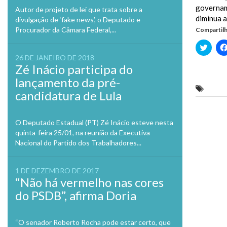
governam
Autor de projeto de lei que trata sobre a
diminua a
divulgação de ‘fake news’, o Deputado e
Procurador da Câmara Federal,...
Compartilh
Clique
para
26 DE JANEIRO DE 2018
compa
no
Zé Inácio participa do
Twitte
em
lançamento da pré-
nova
José d
janela
candidatura de Lula
Previo
O Deputado Estadual (PT) Zé Inácio esteve nesta
quinta-feira 25/01, na reunião da Executiva
Nacional do Partido dos Trabalhadores...
1 DE DEZEMBRO DE 2017
“Não há vermelho nas cores
do PSDB”, afirma Doria
“O senador Roberto Rocha pode estar certo, que