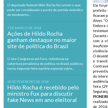
O deputado federal Hildo Rocha fez ontem o que
Ele foi p
pode ser considerado o ponto de partida simbólico
prefeito
do movimento...
ficaram p
Alves. “O
Embora o
7 DE MARÇO DE 2018
testemun
Ações de Hildo Rocha
Durante a
ganham destaque no maior
com a ví
site de política do Brasil
insufici
violência
O desemba
O site Congresso em Foco, referência na
e transi
cobertura jornalística de política no Brasil, publicou
Contrave
nesta segunda-feira matéria especial sobre...
preventiv
do intere
audiênci
28 DE FEVEREIRO DE 2018
Hildo Rocha é recebido pelo
feira (2
Segurança
ministro Fux para discutir
PIONEIR
fake News em ano eleitoral
realizado
de 2014,