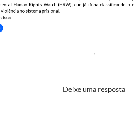
ental Human Rights Watch (HRW), que já tinha classificando-o 
 violência no sistema prisional.
e isso:
Clique
para
rtilhar
compartilhar
no
r(abre
Facebook(abre
em
nova
e Ribamar Costa Alves.
,
prefeito de Santa Inês
,
prefeito Ribamar 
)
janela)
us Post
Deixe uma resposta