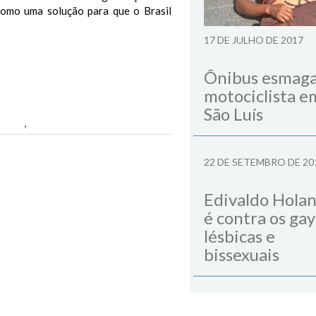
como uma solução para que o Brasil
17 DE JULHO DE 2017
Ônibus esmag
motociclista e
São Luís
Alves
,
Santa Inês
Next Post
22 DE SETEMBRO DE 20
Edivaldo Hola
é contra os gay
lésbicas e
bissexuais