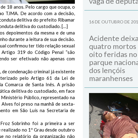
vaga de deput
 de 18 anos. Pelo cargo que ocupa, o
e ao TJMA.
De acordo com a decisão,
conduta delitiva do prefeito Ribamar
16 DE OUTUBRO DE 20
onduta delitiva do custodiado. […]
, os depoimentos da mesma e de uma
Acidente deix
ho durante a leitura de sua decisão.
quatro mortos
ual confirmou ter tido relação sexual
o Artigo 319 do Código Penal “são
oito feridas no
odendo ser efetivado não apenas com
parque naciona
dos lençóis
 de condenação criminal já existente
maranhenses
cterizado pelo Artigo 61 da Lei de
da Comarca de Santa Inês. A prisão
ática delitiva do custodiado, em face
o Ministério Público, representado na
 Alves foi preso na manhã de sexta-
imento em São Luís na Secretaria de
roz Sobrinho foi a primeira a ser
 é realizado no 1º Grau desde outubro
ue no relatório da organização não