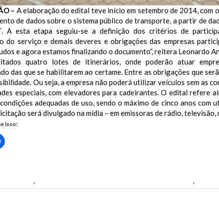
ÃO –
A elaboração do edital teve início em setembro de 2014, com o
nto de dados sobre o sistema público de transporte, a partir de da
 A esta etapa seguiu-se a definição dos critérios de particip
o do serviço e demais deveres e obrigações das empresas partici
udos e agora estamos finalizando o documento”, reitera Leonardo An
citados quatro lotes de itinerários, onde poderão atuar empr
o das que se habilitarem ao certame. Entre as obrigações que serão
ibilidade. Ou seja, a empresa não poderá utilizar veículos sem as 
ades especiais, com elevadores para cadeirantes.
O edital refere a
 condições adequadas de uso, sendo o máximo de cinco anos com ut
 licitação será divulgado na mídia – em emissoras de rádio, televisão, 
e isso:
Clique
para
rtilhar
compartilhar
no
r(abre
Facebook(abre
em
nova
dé Barros.
,
Secretaria Municipal de Trânsito e Transportes
,
SMTT
)
janela)
us Post