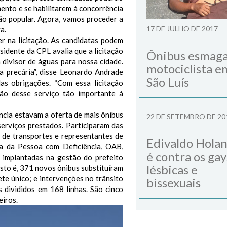
mento e se habilitarem à concorrência
ção popular. Agora, vamos proceder a
17 DE JULHO DE 2017
a.
r na licitação. As candidatas podem
sidente da CPL avalia que a licitação
Ônibus esmag
 divisor de águas para nossa cidade.
motociclista e
 precária”, disse Leonardo Andrade
São Luís
as obrigações. “Com essa licitação
ão desse serviço tão importante à
ncia estavam a oferta de mais ônibus
22 DE SETEMBRO DE 20
erviços prestados. Participaram das
r de transportes e representantes de
Edivaldo Hola
sa da Pessoa com Deficiência, OAB,
é contra os gay
 implantadas na gestão do prefeito
lésbicas e
isto é, 371 novos ônibus substituíram
ete único; e intervenções no trânsito
bissexuais
 divididos em 168 linhas. São cinco
eiros.