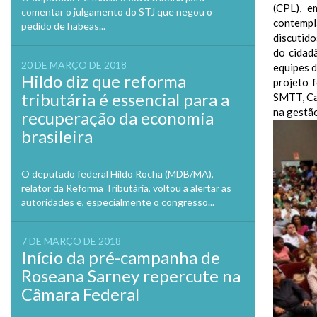
(CPL), e
comentar o julgamento do STJ que negou o
contempl
pedido de habeas...
discutido
do cidad
20 DE MARÇO DE 2018
equipes 
Hildo diz que reforma
projeto 
tributária é essencial para a
SMTT, Ca
na gestão
recuperação da economia
brasileira
O deputado federal Hildo Rocha (MDB/MA),
relator da Reforma Tributária, voltou a alertar as
autoridades e, especialmente o congresso...
7 DE MARÇO DE 2018
Início da pré-campanha de
Roseana Sarney repercute na
Câmara Federal