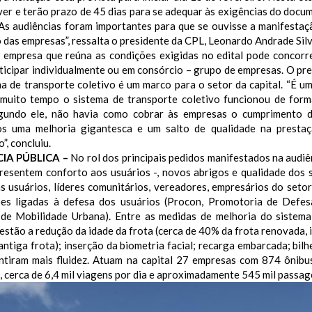
ver e terão prazo de 45 dias para se adequar às exigências do docu
 “As audiências foram importantes para que se ouvisse a manifesta
 das empresas”, ressalta o presidente da CPL, Leonardo Andrade Silv
 empresa que reúna as condições exigidas no edital pode concorre
ticipar individualmente ou em consórcio – grupo de empresas. O pre
a de transporte coletivo é um marco para o setor da capital. “É um
muito tempo o sistema de transporte coletivo funcionou de forma
egundo ele, não havia como cobrar às empresas o cumprimento d
s uma melhoria gigantesca e um salto de qualidade na prestaç
”, concluiu.
IA PÚBLICA –
No rol dos principais pedidos manifestados na audiê
resentem conforto aos usuários -, novos abrigos e qualidade dos s
s usuários, líderes comunitários, vereadores, empresários do seto
ções ligadas à defesa dos usuários (Procon, Promotoria de Defe
de Mobilidade Urbana).
Entre as medidas de melhoria do sistema
estão a redução da idade da frota (cerca de 40% da frota renovada, 
antiga frota); inserção da biometria facial; recarga embarcada; bilh
ntiram mais fluidez. Atuam na capital 27 empresas com 874 ônibus
, cerca de 6,4 mil viagens por dia e aproximadamente 545 mil passag