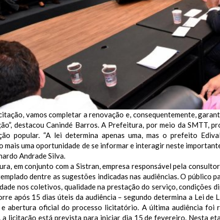
icitação, vamos completar a renovação e, consequentemente, garant
ção”, destacou Canindé Barros. A Prefeitura, por meio da SMTT, p
ação popular. “A lei determina apenas uma, mas o prefeito Ediva
 mais uma oportunidade de se informar e interagir neste importante
nardo Andrade Silva.
ura, em conjunto com a Sistran, empresa responsável pela consultor
emplado dentre as sugestões indicadas nas audiências. O público pa
idade nos coletivos, qualidade na prestação do serviço, condições d
rre após 15 dias úteis da audiência – segundo determina a Lei de L
 e abertura oficial do processo licitatório.
A última audiência foi 
 a licitação está prevista para iniciar dia 15 de fevereiro. Nesta 