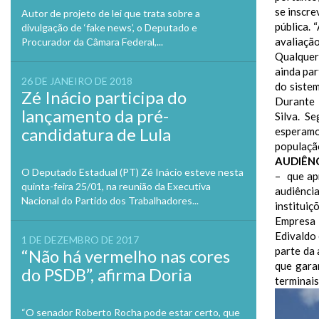
se inscre
Autor de projeto de lei que trata sobre a
pública.
divulgação de ‘fake news’, o Deputado e
avaliação
Procurador da Câmara Federal,...
Qualquer
ainda par
26 DE JANEIRO DE 2018
do sistem
Zé Inácio participa do
Durante 
lançamento da pré-
Silva. S
candidatura de Lula
esperamo
população
AUDIÊNC
O Deputado Estadual (PT) Zé Inácio esteve nesta
– que ap
quinta-feira 25/01, na reunião da Executiva
audiência
Nacional do Partido dos Trabalhadores...
institui
Empresa 
Edivaldo 
1 DE DEZEMBRO DE 2017
parte da 
“Não há vermelho nas cores
que gara
do PSDB”, afirma Doria
terminais
“O senador Roberto Rocha pode estar certo, que