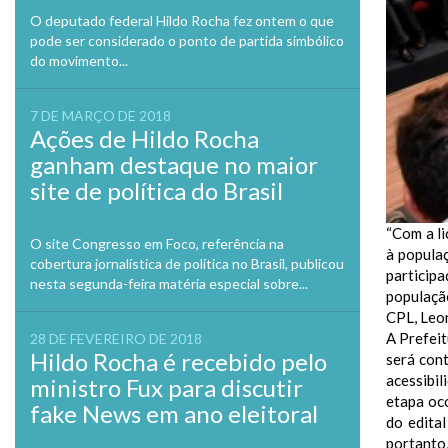
O deputado federal Hildo Rocha fez ontem o que
pode ser considerado o ponto de partida simbólico
do movimento...
7 DE MARÇO DE 2018
Ações de Hildo Rocha
ganham destaque no maior
site de política do Brasil
“Com a l
O site Congresso em Foco, referência na
à popula
cobertura jornalística de política no Brasil, publicou
particip
nesta segunda-feira matéria especial sobre...
população
CPL, Leo
A Prefeit
28 DE FEVEREIRO DE 2018
Hildo Rocha é recebido pelo
será cont
acessibil
ministro Fux para discutir
etapa oco
fake News em ano eleitoral
do edital
portanto,