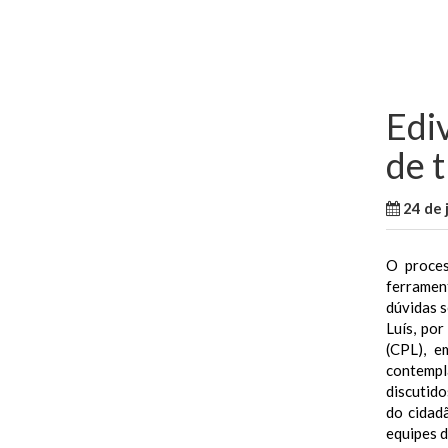
Edi
de 
24 de 
O proces
ferrament
dúvidas s
Luís, po
(CPL), e
contempl
discutido
do cidad
equipes 