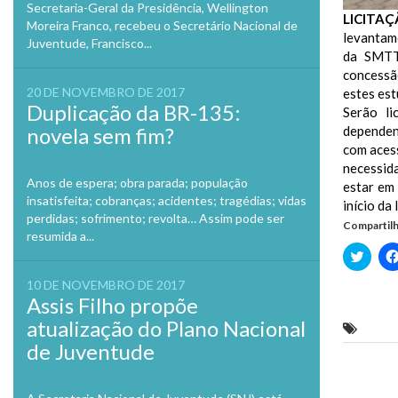
Secretaria-Geral da Presidência, Wellington
LICITAÇ
Moreira Franco, recebeu o Secretário Nacional de
levantame
Juventude, Francisco...
da SMTT.
concessã
20 DE NOVEMBRO DE 2017
estes est
Duplicação da BR-135:
Serão li
novela sem fim?
dependend
com acess
necessid
Anos de espera; obra parada; população
estar em
insatisfeita; cobranças; acidentes; tragédias; vidas
início da
perdidas; sofrimento; revolta… Assim pode ser
Compartilh
resumida a...
Clique
para
compa
10 DE NOVEMBRO DE 2017
no
Assis Filho propõe
Twitte
em
atualização do Plano Nacional
nova
Canin
janela
de Juventude
Previo