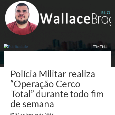
Skip
to
content
MENU
Polícia Militar realiza
“Operação Cerco
Total” durante todo fim
de semana
22 de janeiro de 2016
WallaceB
Notícias