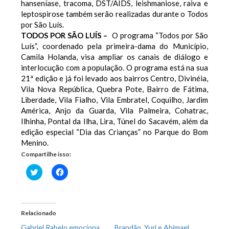
hanseníase, tracoma, DST/AIDS, leishmaniose, raiva e
leptospirose também serão realizadas durante o Todos
por São Luís.
TODOS POR SÃO LUÍS –
O programa “Todos por São
Luís”, coordenado pela primeira-dama do Município,
Camila Holanda, visa ampliar os canais de diálogo e
interlocução com a população. O programa está na sua
21ª edição e já foi levado aos bairros Centro, Divinéia,
Vila Nova República, Quebra Pote, Bairro de Fátima,
Liberdade, Vila Fialho, Vila Embratel, Coquilho, Jardim
América, Anjo da Guarda, Vila Palmeira, Cohatrac,
Ilhinha, Pontal da Ilha, Lira, Túnel do Sacavém, além da
edição especial “Dia das Crianças” no Parque do Bom
Menino.
Compartilhe isso:
Clique
Clique
para
para
compartilhar
compartilhar
no
no
Twitter(abre
Facebook(abre
em
em
nova
nova
Relacionado
janela)
janela)
Gabriel Rabelo emociona
Brandão, Yuri e Abimael