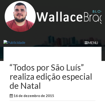
Skip
to
content
MENU
“Todos por São Luís”
realiza edição especial
de Natal
16 de dezembro de 2015
WallaceB
São Luis