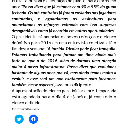
Frota falou sobre a definição do plantel para o próximo
ano:
“Posso dizer que já estamos com 90 a 95% do grupo
fechado. Os pré-contratos já foram enviados aos jogadores
contatados, e aguardamos as assinaturas para
anunciarmos os reforços, evitando com isso surpresas
desagradáveis como já ocorrido em outras oportunidades
”.
O presidente irá anunciar os novos reforços e o elenco
definitivo para 2016 em uma entrevista coletiva, até o
fim desta semana:
“A torcida Tricolor pode ficar tranquila.
Estamos trabalhando para formar um time ainda mais
forte do que o de 2016, além de darmos uma atenção
maior à nossa infraestrutura. Posso dizer que evoluímos
bastante de alguns anos pra cá, mas ainda temos muito a
evoluir, e esse será um ano exatamente para focarmos,
também, nesse aspecto
”, avaliou o dirigente.
A apresentação do elenco para iniciar a pré-temporada
está agendada para o dia 4 de janeiro, já com todo o
elenco definido.
Compartilhe isso:
Clique
Clique
para
para
compartilhar
compartilhar