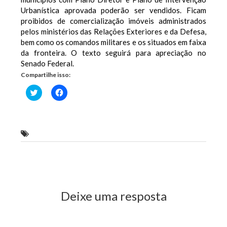
Urbanística aprovada poderão ser vendidos. Ficam
proibidos de comercialização imóveis administrados
pelos ministérios das Relações Exteriores e da Defesa,
bem como os comandos militares e os situados em faixa
da fronteira. O texto seguirá para apreciação no
Senado Federal.
Compartilhe isso:
Clique
Clique
para
para
compartilhar
compartilhar
no
no
Twitter(abre
Facebook(abre
em
em
nova
nova
deputado federal Hildo Rocha (PMDB)
janela)
janela)
Previous Post
Next Post
Deixe uma resposta