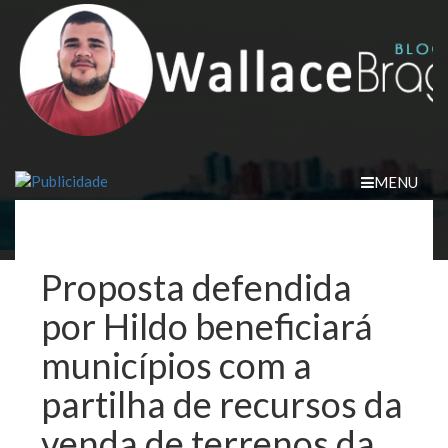
Skip
to
content
MENU
Proposta defendida
por Hildo beneficiará
municípios com a
partilha de recursos da
venda de terrenos da