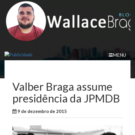
Skip
to
content
MENU
Valber Braga assume
presidência da JPMDB
9 de dezembro de 2015
WallaceB
Maranhão