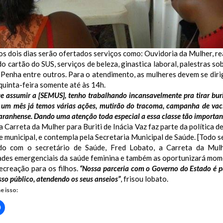
s dois dias serão ofertados serviços como: Ouvidoria da Mulher,
re
o cartão do SUS, serviços de beleza, ginastica laboral, palestras so
 Penha entre outros.
Para o atendimento, as mulheres devem se dirig
quinta-feira somente até às 14h.
e assumir a [SEMUS], tenho trabalhando incansavelmente pra tirar buri
um mês já temos várias ações, mutirão do tracoma, campanha de vac
ranhense. Dando uma atenção toda especial a essa classe tão important
a Carreta da Mulher para Buriti de Inácia Vaz faz parte da política 
e municipal, e contempla pela Secretaria Municipal de Saúde. [Todo 
o com o secretário de Saúde, Fred Lobato, a Carreta da Mulh
ades emergenciais da saúde feminina e também as oportunizará mom
recreação para os filhos.
“Nossa parceria com o Governo do Estado é p
sso público, atendendo os seus anseios”
, frisou lobato.
e isso:
Clique
para
rtilhar
compartilhar