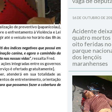
vaga de deput
16 DE OUTUBRO DE 20
alização de preventivo (papanicolau),
Acidente deix
bre o enfrentamento à Violência e Lei
quatro mortos
ir até o veículo no horário das 8h às
oito feridas no
ti dos índices negativos que possui em
parque naciona
inação canina, e agora o caminhão da
dos lençóis
e nas nossas vidas”
, ressalta Fred.
maranhenses
de ações integradas entre os governos
serviço é ofertado gratuitamente].
er, atenderá em sua totalidade as
entos de entretenimento, orientação
ara que possamos fazer a cobertura de