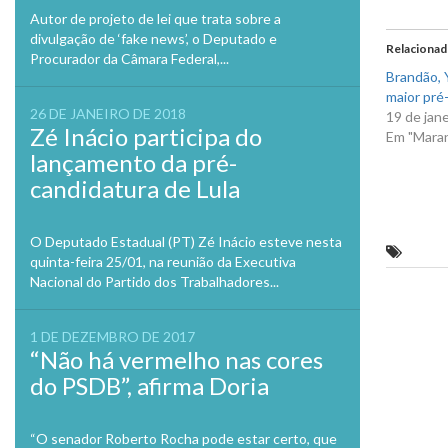
no
Twitte
Autor de projeto de lei que trata sobre a
em
divulgação de ‘fake news’, o Deputado e
nova
Relaciona
janela
Procurador da Câmara Federal,...
Brandão, Y
maior pré-
26 DE JANEIRO DE 2018
19 de jan
Zé Inácio participa do
Em "Mara
lançamento da pré-
candidatura de Lula
O Deputado Estadual (PT) Zé Inácio esteve nesta
Buriti
quinta-feira 25/01, na reunião da Executiva
Nacional do Partido dos Trabalhadores...
Previo
1 DE DEZEMBRO DE 2017
“Não há vermelho nas cores
do PSDB”, afirma Doria
“O senador Roberto Rocha pode estar certo, que