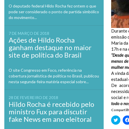
O deputado federal Hildo Rocha fez ontem o que
pode ser considerado o ponto de partida simbólico
do movimento...
Durante o
7 DE MARÇO DE 2018
emissão d
Ações de Hildo Rocha
Maria da
ganham destaque no maior
17h e na 
site de política do Brasil
“Desde qu
menos de 
mulher ma
O site Congresso em Foco, referência na
A vinda d
cobertura jornalística de política no Brasil, publicou
estadual 
nesta segunda-feira matéria especial sobre...
De acord
necessid
social e 
28 DE FEVEREIRO DE 2018
Hildo Rocha é recebido pelo
todo o no
ministro Fux para discutir
Compartilh
fake News em ano eleitoral
Clique
para
compa