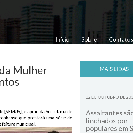
Início
Sobre
Contato
a da Mulher
MAIS LIDAS
ntos
12 DE OUTUBRO DE 20
Assaltantes sã
úde [SEMUS], e apoio da Secretaria de
ranhense que prestará uma série de
linchados por
efeitura municipal.
populares em 