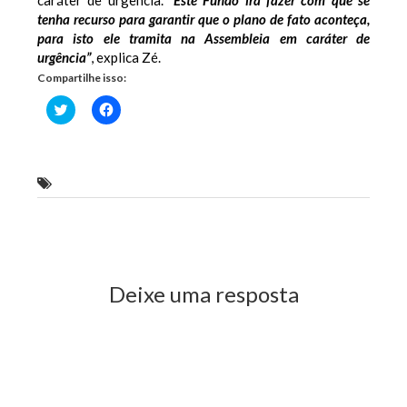
tenha recurso para garantir que o plano de fato aconteça,
para isto ele tramita na Assembleia em caráter de
urgência”
, explica Zé.
Compartilhe isso:
Clique
Clique
para
para
compartilhar
compartilhar
no
no
Twitter(abre
Facebook(abre
em
em
nova
nova
Deputado estadual Zé Inácio (PT)
janela)
janela)
Previous Post
Next Post
Deixe uma resposta